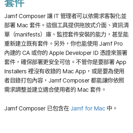
套件
Jamf Composer
讓
IT
管理​者​可以​依​需求​客製化​並​
部署
Mac
套件。​這​個​工具​提供​拖​放式​介面、​資訊​清​
單（
manifests
）庫、​監控​套件​安裝​的​能力，​甚至​能​
重新​建立​既有​套件。​另外，​你​也​能​使用
Jamf Pro
內建​的
CA
或​你​的
Apple Developer ID
憑​證來​簽署​
套件，​確保​部​署​更​安全​可信。​不管你​是​要​部署
App
Installers
裡​沒有​收錄​的
Mac App
，​或​是​要​為​使用​
者​目錄​打包​內容，
Jamf Composer
都​能​讓​你​依照​
需求​調整​並​建立​適合​使用者​的
Mac
套件。
Jamf Composer
已​包含​在
Jamf for Mac
中。