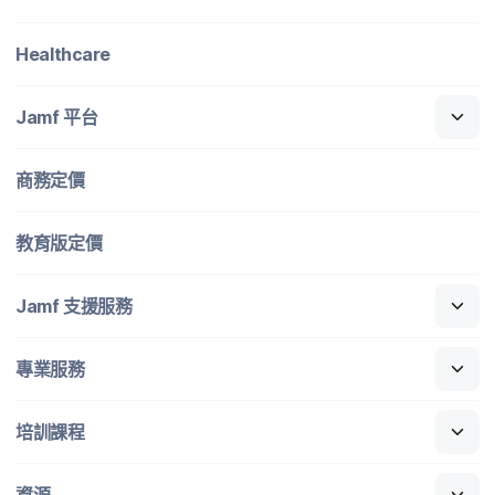
Healthcare
Jamf
平​台
商務定​價
教育版定​價
Jamf
支援​服務
專業​服務
培訓​課程
資源