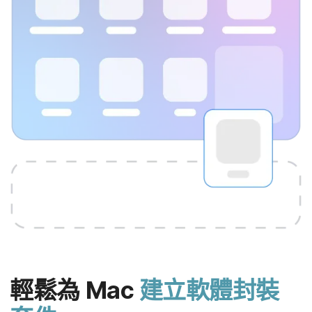
輕鬆​為
Mac
建立​軟體​封裝​