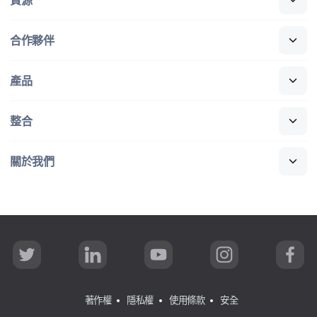
合作​夥伴
產品
整合
關於​我們
T
L
Y
I
F
w
i
o
n
a
i
n
u
s
c
t
k
T
t
e
t
e
u
a
b
著作權
隱私權
使用條款
安全
e
d
b
g
o