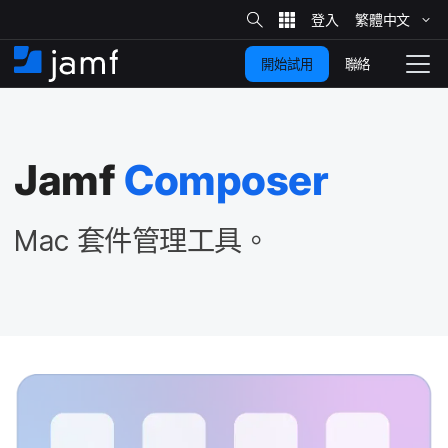
網
站
繁體​中文
跳
搜
尋
聯絡
開始試用
至
住
切
家
換
主
要
瀏
覽
Jamf
Composer
內
容
Mac
套件​管理​工具。