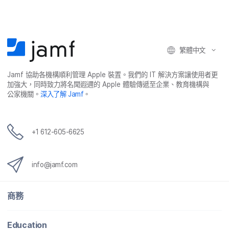
繁體​中文
Jamf
協助​各​機構​順利​管理
Apple
裝置。​我們​的
IT
解決​方案​讓​使用​者​更​
加強​大，​同時​致力​將​名聞​遐邇​的
Apple
體驗​傳遞​至​企業、​教育​機構​與​
公家​機關。
深入​了​解
Jamf
。
+
1 612-605-6625
info
@
jamf
.
com
商務
Education