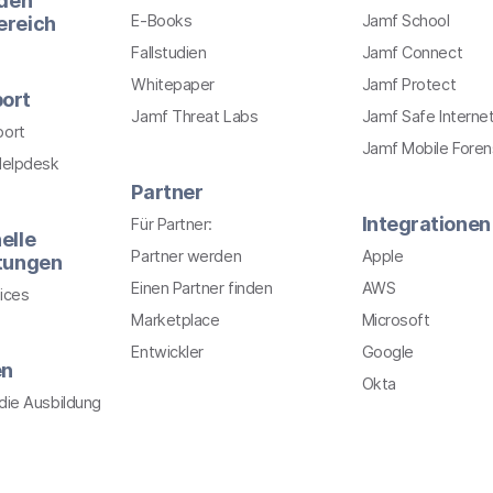
 den
E-Books
Jamf School
ereich
Fallstudien
Jamf Connect
Whitepaper
Jamf Protect
ort
Jamf Threat Labs
Jamf Safe Interne
port
Jamf Mobile Foren
Helpdesk
Partner
Integrationen
Für Partner:
elle
Partner werden
Apple
stungen
Einen Partner finden
AWS
ices
Marketplace
Microsoft
Entwickler
Google
en
Okta
r die Ausbildung