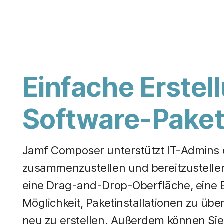
H
a
u
p
t
i
n
h
Einfache Erstel
a
l
t
Software-Pake
e
n
Jamf Composer unterstützt IT-Admins d
zusammenzustellen und bereitzustell
eine Drag-and-Drop-Oberfläche, eine Bi
Möglichkeit, Paketinstallationen zu ü
neu zu erstellen. Außerdem können Sie