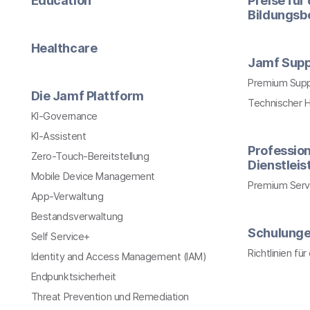
Education
Preise für
Bildungsb
Healthcare
Jamf Supp
Premium Sup
Die Jamf Plattform
Technischer 
KI-Governance
KI-Assistent
Profession
Zero-Touch-Bereitstellung
Dienstlei
Mobile Device Management
Premium Serv
App-Verwaltung
Bestandsverwaltung
Schulung
Self Service+
Richtlinien fü
Identity and Access Management (IAM)
Endpunktsicherheit
Threat Prevention und Remediation