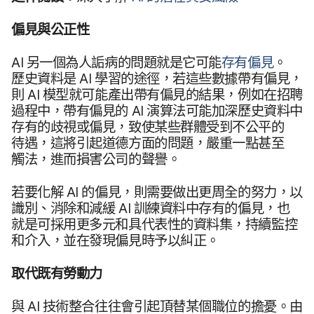
偏見​與​公正性
AI
另​一​個​為​人詬病​的​問題​就是​它​可能
存有​偏見
。​
歷史​資料​是
AI
學習​的​途徑，​若​這些​數據​帶有​偏見，​
則
AI
模型​就​可能​產出​帶有​偏見​的​結果，​例如​在​招聘​
過程​中，​帶有​偏見​的
AI
演算法​可能​加深​歷史​資料​中​
存有​的​歧視​或​偏見，​致使​某些​群體​受到​不​公平​的​
待遇，​這​將​引起​道德​方面​的​問題，​嚴重​一點甚至​
觸法，​進而​損害​公司​的​聲譽。
若​要​化解
AI
的​偏見，​則​需要​做出​更​周全​的​努力，​以​
識別、​消除​和​減緩
AI
訓練​資料​中​存有​的​偏見，​也​
就是​可​採用​更多​元​和​具​代表性​的​資料集，​持續​監控​
和​介入，​並​在​發現​偏見​時​予​以​糾正。
取​代既​有​勞動力
與
AI
技術​整合​往​往會​引起​頂替​某​個​職位​的​擔憂。​由