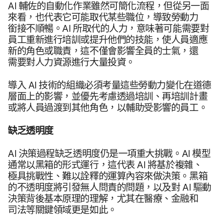
AI
輔佐​的​自動化​作業​雖然​可​簡化​流程，​但​從另​一​面​
來​看，​也​代表​它​可能​取代​某些​職位，​導致​勞動力​
銜接​不​順暢。
AI
所​取代​的​人力，​意味​著​可能​需要​對​
員工​重新​進行​培訓​或​提升​他們​的​技能，​使​人員​適應​
新​的​角色​或​職責，​這​不​僅會​影響​全員​的​士氣，​還​
需要​對​人力​資源​進行​大量​投資。
導入
AI
技術​的​組織​必須​考量​這些​勞動力​變化​在​道德​
層面​上​的​影響，​並​優先​考慮​透過​培訓、​再培​訓​計畫​
或​將​人員​過​渡到​其他​角色，​以​輔助​受​影響​的​員工。
缺乏​透明​度
AI
決​策​過程​缺乏​透明度​仍​是​一​項​重大​挑戰。
AI
模型​
通常​以​黑箱​的​形式​運行，​這​代表
AI
將​基於​複雜、​
極具​挑戰性、​難以​詮釋​的​運算​內容來​做​決策。​黑箱​
的​不透​明度​將​引發​無​人​問責​的​問題，​以及​對
AI
驅動​
決​策背後​基本​原理​的​理解，​尤其​在​醫療、​金融​和​
司法​等​關鍵​領域​更​是​如此。