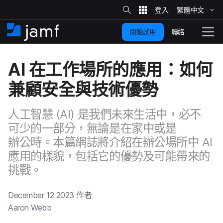
網
站
繁體​中文
跳
搜
尋
聯絡
開始試用
至
住
切
家
換
主
AI
在​工作​場所​的​應用：​如何​
要
瀏
覽
兼顧​安全​與​技術​優勢
內
容
人​工智慧
(
AI
)
是​我們​未來​生活​中，​必不​
可少​的​一​部分，​無論​是​在​家​中​或​是​
辦公時。​本篇​網誌​將​介紹​在​辦​公場​所​中
AI
應用​的​樣貌，​包括​它​的​優勢​及​可能​帶來​的​
挑戰。
December 12 2023
作​者
Aaron Webb