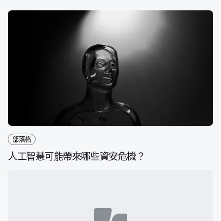
e
t
k
分
b
t
e
享
o
e
d
o
r
I
k
n
部落格
人​工智慧​可能​帶來​哪些​資安​危機？