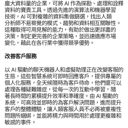
龐大​資料量​的​企業，​可​將
AI
作​為​探勘、​處理​和​詮釋​
資料​的​寶貴​工具。​透過​先進​的​演算​法​和​機器​學習​
技術，
AI
可​對​複雜​的​資料​集​做​篩選，​找出​人​類​
分析師​不​易察覺​的​模式、​趨勢​和​資料​相互​關​聯性。​
這​種​取得​可​用​見解​的​能力，​有助於​做出​更​詳盡​的​
決策，​制定​更​完善​的​企業​策略，​並​迅速​適應​市場​
變化，​藉此​在​各​行業​中​獲得​競爭​優勢。
改善​客戶​服務
以
AI
驅動​的​聊天​機器​人​和​虛擬助理正在​改變​客服​的​
生態，​這些​智慧​系統​可​即​時​回​應​客戶，​提供​專屬​的​
個人化​服務，​全​天​候隨時​為​客戶​待命，​他們​還​可以​
處理​各​種​疑難​雜症，​從​每​一​次​的​互動​中​學習，​隨​
著長​時間​的​累積​提升​效率​和​準確度。​由
AI
驅動​的​
系統，​可​高效​並​即時​的​為客戶​解決​問題，​進而​提升​
客戶​的​整體​體驗，​讓​人​類​客服​人員​不​必​再​被​重複性​
問題​所​綑綁，​並​能​將​精力​與​時間​用於​處理​更​複雜​和​
敏感​的​事件。