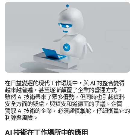
在​日益​變遷​的​現代​工作​環境​中，​與
AI
的​整合​變得​
越來​越​普遍，​甚至​逐漸​顛覆​了​企業​的​營運​方式。​
雖然
AI
技術​帶來​了​眾多​優勢，​但​同時​也​引起​資料​
安全​方面​的​疑慮，​與​資安​和​道德面​的​爭議。​企圖​
駕馭
AI
技術​的​企業，​必須​謹慎​掌舵，​仔細​衡量​它​的​
利弊​與​風險。
AI
技術​在​工作​場​所​中​的​應用