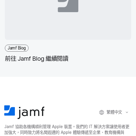
Jamf Blog
前往
Jamf Blog
繼續​閱讀
繁體​中文
Jamf
協助​各​機構​順利​管理
Apple
裝置。​我們​的
IT
解決​方案​讓​使用​者​更​
加強​大，​同時​致力​將​名聞​遐邇​的
Apple
體驗​傳遞​至​企業、​教育​機構​與​