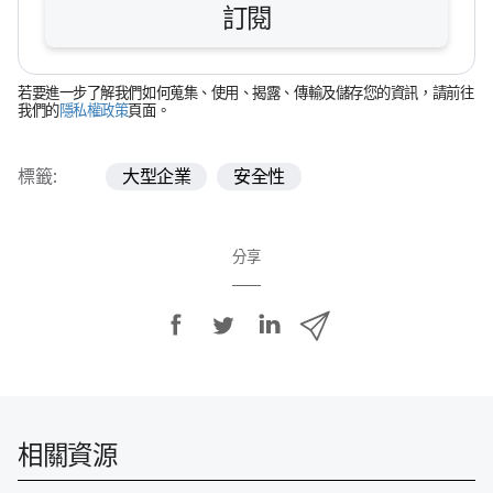
訂閱
位
若​要​進一步​了​解​我們​如何​蒐集、​使用、​揭露、​傳輸​及​儲存您​的​資訊，​請​前往​
我們​的
隱私權​政策
頁面。
標籤:
大型企業
安全性
分享
分
分
分
透
享
享
享
過
E
至
至
至
m
F
T
L
a
a
w
i
i
相關​資源
c
i
n
l