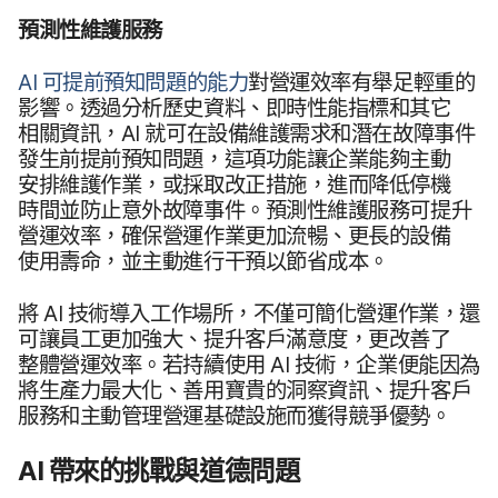
預測性​維護​服務
AI
可​提前​預知​問題​的​能力
對​營運效率​有​舉足​輕重​的​
影響。​透過​分析​歷史​資料、​即時性​能​指標​和​其它​
相關​資訊，
AI
就​可​在​設備​維護​需求​和​潛​在​故障​事件​
發生​前​提前​預知​問題，​這​項​功能​讓​企業​能夠​主動​
安排​維護​作業，​或​採取​改正​措施，​進而​降低​停機​
時間​並​防止​意外故障​事件。​預測性​維護​服務​可​提升​
營運​效率，​確保​營​運​作業​更​加流暢、​更長​的​設備​
使用​壽命，​並​主動​進行​干​預以​節省​成本。
將
AI
技術​導入​工作​場所，​不僅​可​簡化​營運​作業，​還​
可​讓​員工​更​加強​大、​提升​客戶​滿意度，​更​改善​了​
整體​營運​效率。​若​持續​使用
AI
技術，​企業​便能​因為​
將​生產力​最​大化、​善用​寶貴​的​洞察​資訊、​提升​客戶​
服務​和​主動​管理​營運​基礎​設施​而​獲得​競爭​優勢。
AI
帶來​的​挑戰​與​道德​問題