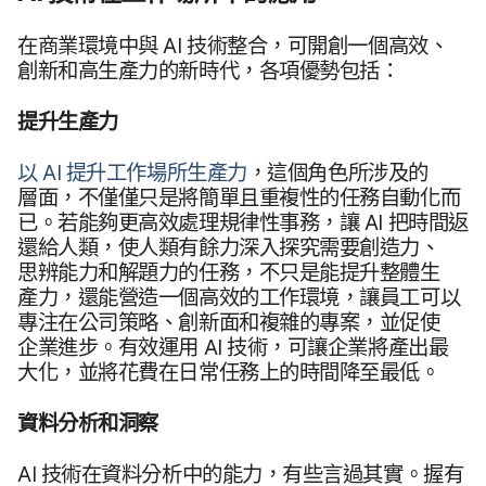
在​商業​環境​中​與
AI
技術​整合，​可​開創​一​個​高效、​
創新​和​高生​產力​的​新​時代，​各​項​優勢​包括：
提升​生產力
以
AI
提升​工作​場​所​生​產力
，​這​個​角色​所​涉及​的​
層面，​不僅​僅​只是​將​簡單且​重複性​的​任務​自動化​而​
已。​若​能夠​更​高效​處理​規律性​事務，​讓
AI
把​時間​返​
還​給​人類，​使​人​類​有​餘力​深入​探究​需要​創造力、​
思辨​能力​和​解題力​的​任務，​不只是​能​提升​整體​生​
產力，​還​能​營造​一​個​高效​的​工作​環境，​讓​員工​可以​
專注​在​公司​策略、​創新面​和​複雜​的​專案，​並​促使​
企業​進步。​有效​運用
AI
技術，​可​讓​企業​將​產出​最​
大化，​並​將​花費​在​日常​任務​上​的​時間​降​至​最​低。
資料​分析​和​洞察
AI
技術​在​資料​分析​中​的​能力，​有​些​言過​其實。​握有​