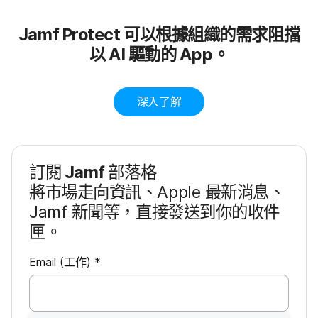
Jamf Protect
可以​根據​組織​的​需求​阻擋​
以
AI
驅動​的
App
。
深入​了​解
訂閱
Jamf
部​落格
將​市場​走向​資訊、
Apple
最​新​消息、
Jamf
新聞​等，​直接​發送​到​你​的​收件​
匣。
必
Email
(工作)
*
填
欄