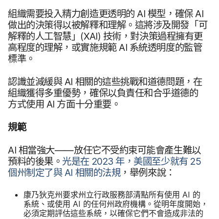
組織​需要​投入​精力​創造​更​透明​的
AI
模型，​確保
AI
做出​的​決策得​以​被​解釋​和​理解。​這​將​涉及​開發​「可​
解釋​的​人工​智慧」​(
XAI
)
技術，​對​決策​過程​擁有​更​
高程度​的​理解，​或​實施​規範
AI
系統​透​明度​的​監管​
標準。
認識​並​減緩​與
AI
相關​的​這些​挑戰​和​道德​問題，​在​
組織​獲得​多​重​優勢，​確保​以​負責任​和​合乎​道德​的​
方式​使用
AI
方面​十​分​重要。
規範
AI
相當​強大—​—​放​任它​不受​約束​可能​會​產生​難以​
預料​的​後果。
光​是​在
2023
年，​美國​至少​就​有
25
個​州​制定​了​與
AI
相關​的​法規
，​舉例來​說：
康乃狄克州​要求​州​立​行政​服務部​清點​所有​使用
AI
的​
系統、​或​使用
AI
的​任何​州​政府​機構。​從明年度​開始，​
必須​定期​評估​這些​系統，​以確保​它​們​不會​造成​非法​的​