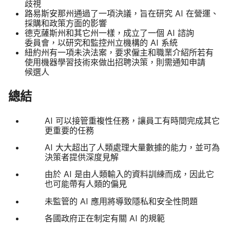
歧視
路易斯安​那州​通過​了​一​項​決議，​旨​在​研究
AI
在​營運、​
採購​和​政策​方面​的​影響
德克薩斯州​和​其​它​州​一樣，​成立​了​一​個
AI
諮詢​
委員會，​以​研究​和​監控​州​立​機構​的
AI
系統
紐約​州​有​一​項​未​決法案，​要求​僱主​和​職業​介紹​所​若​有​
使用​機器​學習​技術來​做出​招聘​決策，​則​需​通知​申請​
候選人
總結
AI
可以​接管​重複性​任務，​讓​員工​有​時間​完成​其它​
更​重要​的​任務
AI
大大​超出​了​人類​處理​大量​數據​的​能力，​並​可​為​
決策​者​提供​深度​見​解
由於
AI
是​由​人類​輸入​的​資料​訓練​而成，​因此​它​
也​可能​帶​有​人類​的​偏見
未​監管​的
AI
應用​將​導致​隱私​和​安全性​問題
各​國​政府​正在​制定​有關
AI
的​規範