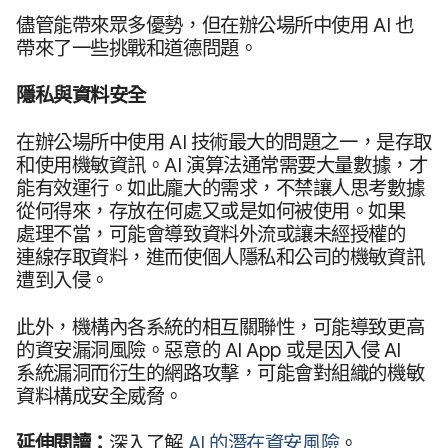
儘管​能​帶​來眾多​優勢，​但​在​辦​公場​所​中​使用
AI
也​
帶來​了​一些​挑戰​和​道德​問題。
隱私​與​資料​安全
在​辦​公場​所​中​使用
AI
技術​最​大​的​問題​之​一，​是​存取​
和​使用​機敏​資訊。
AI
演算法通常​需要​大量​數據，​才​
能​有效​運行。​如​此​龐大​的​需求，​不禁​讓​人思考數據​
從何​得來，​存放​在​何處​又​或​是​如何​被​使用。​如果​
處理​不當，​可能​會​導致​資料​外流​或​讓​未​經授權​的​
連線​存取​資料，​進而​使​個​人​隱私​和​公司​的​機敏​資訊​
遭到​入侵。
此外，​機構​內​各​系統​的​相互​關​聯性，​可能​導致​更​高​
的​資安​漏​洞風險。​惡意​的
AI App
或​是​因入​侵
AI
系統​漏洞​而​衍生​的​網路​攻擊，​可能​會​對​組織​的​機敏​
資料構成​安全​威脅。
延伸​閱讀：
深入​了​解
AI
的​潛在​資安風險
。