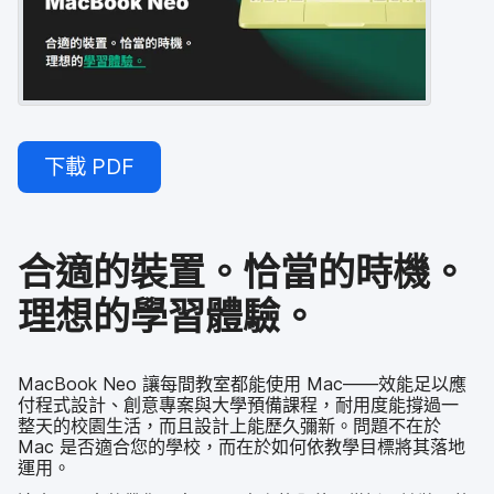
下載
PDF
合適​的​裝置。​恰當​的​時機。​
理想​的​學習​體驗。
MacBook Neo
讓​每​間​教室​都​能​使用
Mac
——效​能​足以​應​
付程式​設計、​創意​專案​與​大學​預備​課程，​耐用​度​能​撐過​一​
整天​的​校園​生活，​而且​設計​上​能​歷久​彌新。​問題​不​在​於
Mac
是否​適合您​的​學校，​而​在​於​如何​依​教學​目標​將​其落​地​
運用。