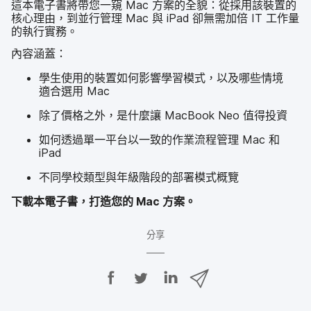
這​本​電子書​將​帶您​一​窺
Mac
方案​的​全貌：​從​採用​該​裝置​的​
核心​理由，​到​並​行​管理
Mac
與
iPad
卻​無​需加​倍
IT
工作量​
的​執行​實務。
內容​涵蓋：
學生​使用​的​裝置​如何​影響​學習​模式，​以及​哪些​情境​
適合​選用
Mac
除了​價格​之​外，​是​什麼​讓
MacBook Neo
值得​投資
如何​透過​單​一​平​台以​一致​的​作業​流程​管理
Mac
和
iPad
不同​學校​類型​與​年級​階段​的​部署​模式​概覽
下​載本​電子書，​打造您​的
Mac
方案。
分享
分
分
分
透
享
享
享
過
E
至
至
至
m