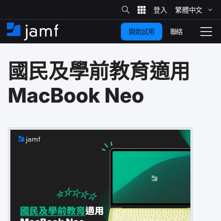
網
站
繁體​中文
跳
搜
尋
聯絡
開始試用
至
住
切
家
換
主
國民​及​學前​教育​適用
要
瀏
覽
內
MacBook Neo
容