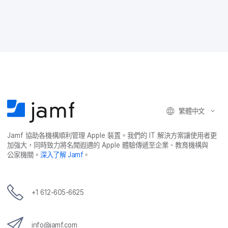
F
T
L
a
a
w
i
i
c
i
n
l
e
t
k
分
b
t
e
享
o
e
d
o
r
I
k
n
繁體​中文
Jamf
協助​各​機構​順利​管理
Apple
裝置。​我們​的
IT
解決​方案​讓​使用​者​更​
加強​大，​同時​致力​將​名聞​遐邇​的
Apple
體驗​傳遞​至​企業、​教育​機構​與​
公家​機關。
深入​了​解
Jamf
。
+
1 612-605-6625
info
@
jamf
.
com