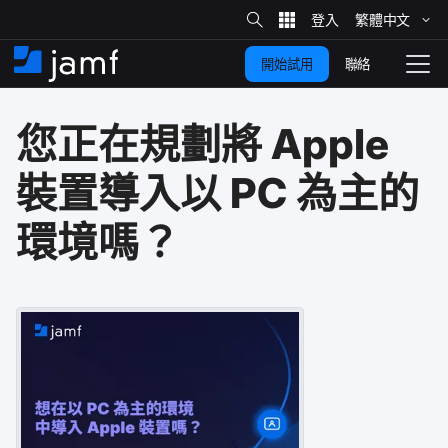
網
站
繁體​中文
跳
搜
尋
聯絡
開始試用
至
住
切
家
換
主
您正在​規劃​將
Apple
要
瀏
覽
內
裝置​導入​以
PC
為主​的​
容
環境​嗎？