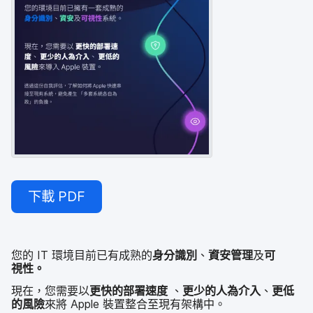
下載
PDF
您​的
IT
環境​目前​已​有​成熟​的
身​分識別
、
資安​管理
及
可​
視性
。
現在，​您​需要​以
更​快​的​部署​速度
、
更少​的​人為​介入
、
更​低​
的​風險
來​將
Apple
裝置​整合​至​現​有​架構中。