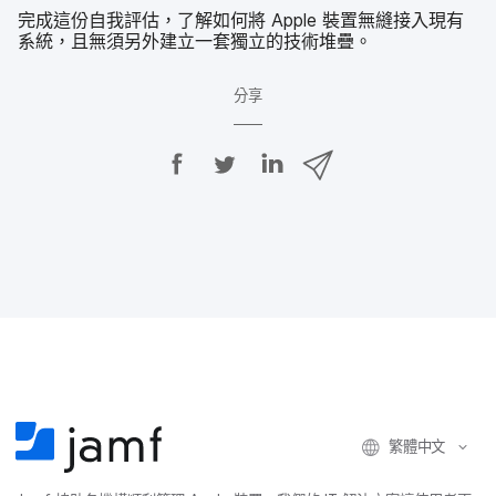
完成​這​份​自​我​評估，​了解如何​將
Apple
裝置​無縫​接入​現有​
系統，​且​無須​另外​建立​一套​獨立​的​技術​堆疊。
分享
分
分
分
透
享
享
享
過
E
至
至
至
m
F
T
L
a
a
w
i
i
c
i
n
l
e
t
k
分
b
t
e
享
o
e
d
o
r
I
k
n
繁體​中文