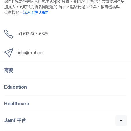
Jamf
協助​各​機構​順利​管理
Apple
裝置。​我們​的
IT
解決​方案​讓​使用​者​更​
加強​大，​同時​致力​將​名聞​遐邇​的
Apple
體驗​傳遞​至​企業、​教育​機構​與​
公家​機關。
深入​了​解
Jamf
。
+
1 612-605-6625
info
@
jamf
.
com
商務
Education
Healthcare
Jamf
平​台