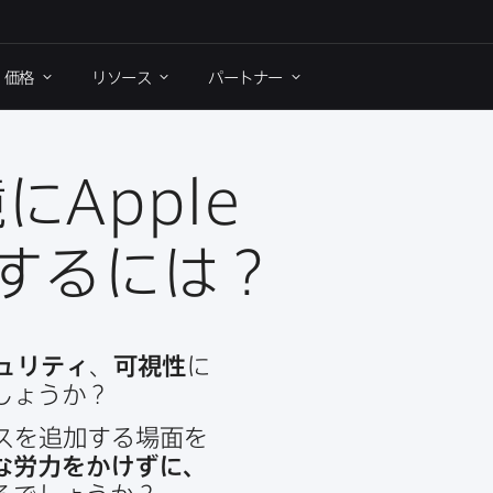
価格
リソース
パートナー
境に
Apple
合するには？
ュリティ
、
可視性
に​
しょうか？
を​追加する​場面を​
​労力を​かけずに、​