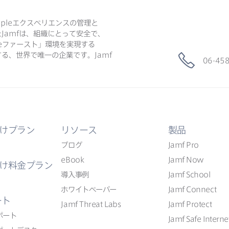
ple
エクスペリエンスの​管理と​
た
Jamf
は、​組織に​とって​安全で、​
e
ファースト」環境を​実現する​
る、​世界で​唯一の​企業です。
Jamf
06-45
けプラン
リソース
製品
ブログ
Jamf Pro
eBook
Jamf Now
け料金プラン
導入事例
Jamf School
ホワイトペーパー
Jamf Connect
ート
Jamf Threat Labs
Jamf Protect
ポート
Jamf Safe Interne