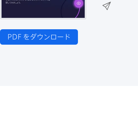
n
メ
k
e
k
ー
で
r
e
ル
で
d
で
共
I
PDF
をダウンロード
有
共
n
共
有
で
有
共
有