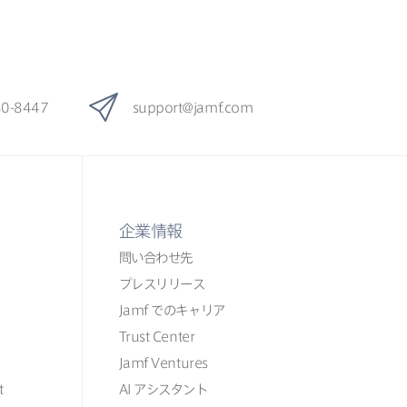
80-8447
support
@
jamf
.
com
企業情報
問い​合わせ先
プレスリリース
Jamf
での​​キャリア
Trust Center
Jamf Ventures
t
AI
アシスタント