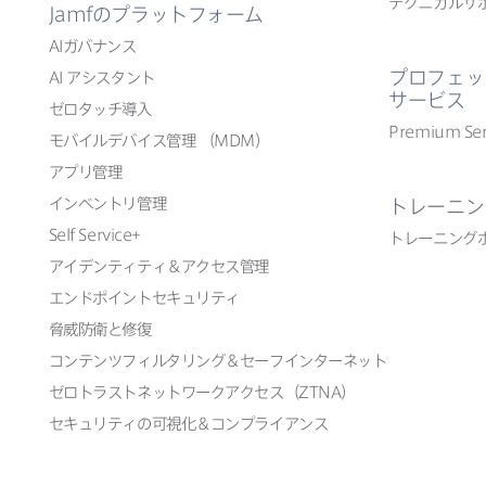
テクニカルサ
Jamf
の​プラットフォーム
AI
ガバナンス
プロフェッ
AI
アシスタント
サービス
ゼロタッチ導入
Premium Ser
モバイルデバイス管理
（
MDM
）
アプリ管理
インベントリ管理
トレーニン
Self Service
+
トレーニング
アイデンティティ＆アクセス管理
エンドポイントセキュリティ
脅威防衛と​修復
コンテンツフィルタリング＆セーフインターネット
ゼロトラストネットワークアクセス​（
ZTNA
）
セキュリティの​可視化＆コンプライアンス