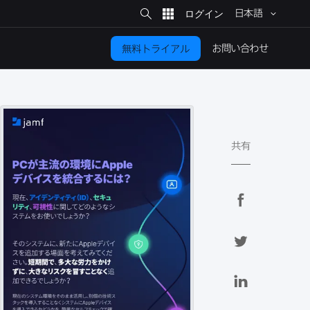
サ
イ
日本語
ト
検
索
お問い​合わせ
無料トライアル
共有
F
a
c
T
e
w
b
i
L
o
t
i
o
t