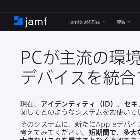
メ
イ
Jamf
を​選ぶ理由
製品
ン
ホ
コ
ー
ン
ム
テ
ン
PC
が​主流の​環
ツ
に
デバイスを​統
移
動
現在、
アイデンティティ​（
ID
）
、
セキ
関してどのような​システムを​お使いで
その​システムに、​新たに
Apple
デバイス
考えてみてください。
短期間で、​多大な