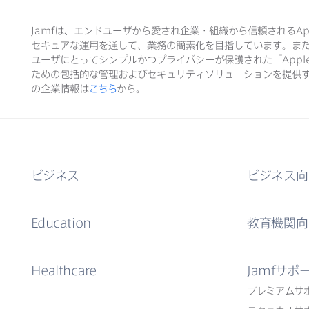
Jamf
は、​エンドユーザから​愛され企業・組織から​信頼される
Ap
セキュアな​運用を​通して、​業務の​簡素化を​目指しています。​ま
ユーザに​とって​シンプルかつプライバシーが​保護された​「
Appl
ための​包括的な​管理および​セキュリティソリューションを​提供す
の​企業情報は
こちら
から。
ビジネス
ビジネス向
Education
教育機関向
Healthcare
Jamf
サポ
プレミアムサ