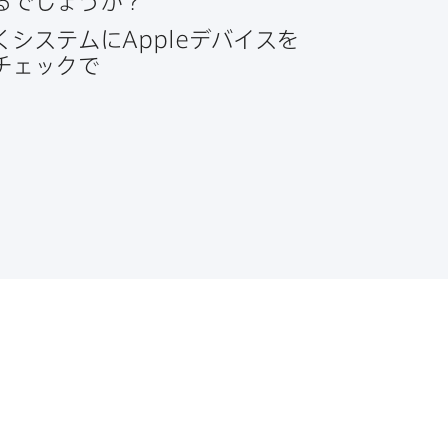
るでしょうか？
く​システムに
Apple
デバイスを​
チェックで​