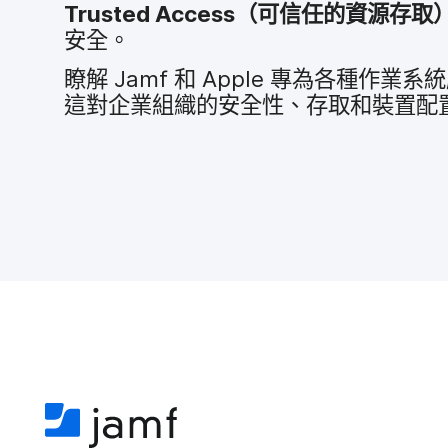
Trusted Access
（​可​信任​的​資源​存取​
安全。
瞭解
Jamf
和
Apple
專為​各​種​作業​系統
這​對​企業​組織​的​安全性、​存取​和​裝置​配