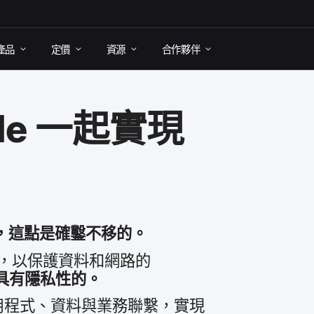
產品
定​價
資源
合作​夥伴
le
一起​實現​
，​這​點​是​確鑿​不移​的。
​以​保護​資料​和​網路​的​
​具有​隱私性​的。
用​程式、​資料​與​業務​聯繫，​實現