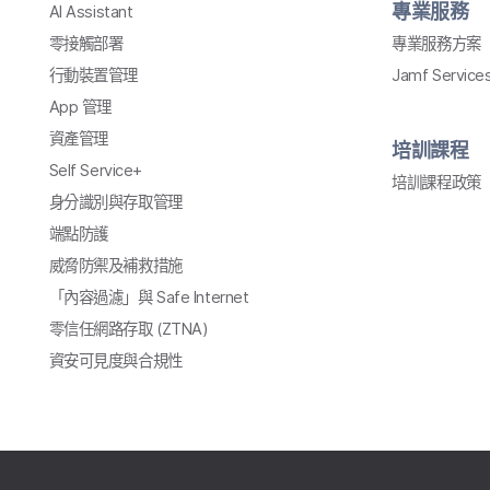
專業​服務
AI Assistant
零接觸部署
專業​服務​方案
行動​裝置​管理
Jamf Service
App
管理
資產​管理
培訓​課程
Self Service
+
培訓​課程​政策
身​分識別​與​存取​管理
端點防護
威脅​防禦​及​補救​措施
「內容​過濾」​與
Safe Internet
零信任​網路​存取
(
ZTNA
)
資安​可​見度​與​合規性