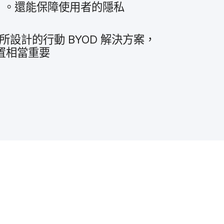
）
。​還​能​保障​使用者​的​隱私​
​所​設計​的​行動
BYOD
解決​方案，​
置​相當​重要