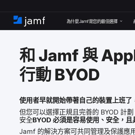
跳
為​什麼
Jamf
是​您​的​最佳​選擇
至
住
家
主
要
和
Jamf
與
App
內
容
行動
BYOD
使用​者​早​就​開始​帶​著​自己​的​裝置​上班​了
但​您可以​選擇​正規且​完善​的
BYOD
計劃，
安全
BYOD
必須​是​容易​使用、​安全，​且
Jamf
的​解決​方案​可​共同​管理​及​保護​應