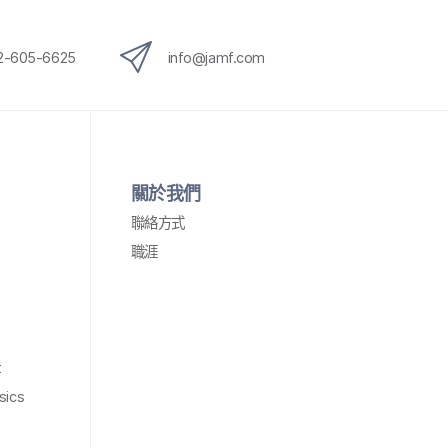
12-605-6625
info
@
jamf
.
com
關於​我們
聯絡​方式
職涯
t
sics