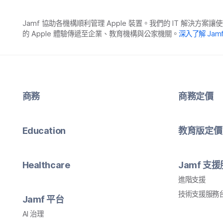
Jamf
協助​各​機構​順利​管理
Apple
裝置。​我們​的
IT
解決​方案​讓​使
的
Apple
體驗​傳遞​至​企業、​教育​機構​與​公家​機關。
深入​了​解
Jam
商務
商務定​價
Education
教育版定​價
Healthcare
Jamf
支援
進階​支援
技術​支援​服務​
Jamf
平​台
AI
治理