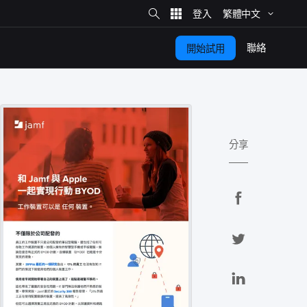
網
站
繁體​中文
搜
尋
聯絡
開始​試用
分享
分
享
分
至
享
F
分
a
至
享
c
T