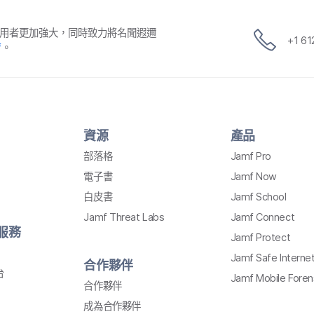
用​者​更​加強​大，​同時​致力​將​名聞​遐邇​
+
1 6
f
。
資源
產品
部​落格
Jamf Pro
電子書
Jamf Now
白皮書
Jamf School
Jamf Threat Labs
Jamf Connect
​服務
Jamf Protect
Jamf Safe Interne
合作​夥伴
台
Jamf Mobile Foren
合作​夥伴
成為​合作​夥伴