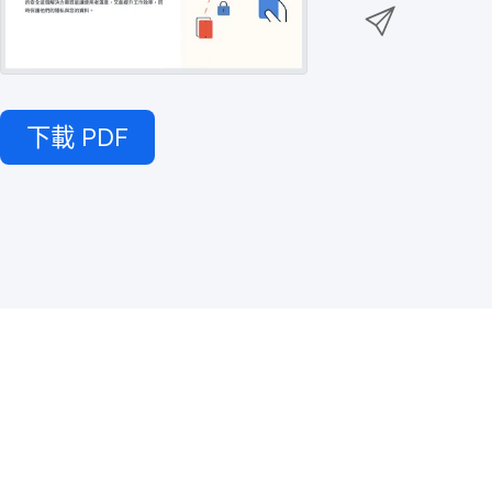
透
e
w
至
過
b
i
L
E
o
t
i
m
o
t
n
a
k
下載
PDF
e
k
i
r
e
l
d
分
I
享
n