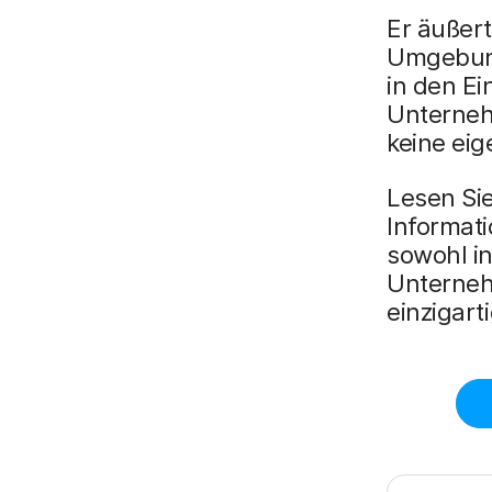
Er äußert
Umgebung
in den Ei
Unterneh
keine eig
Lesen Si
Informati
sowohl in
Unternehm
einzigar