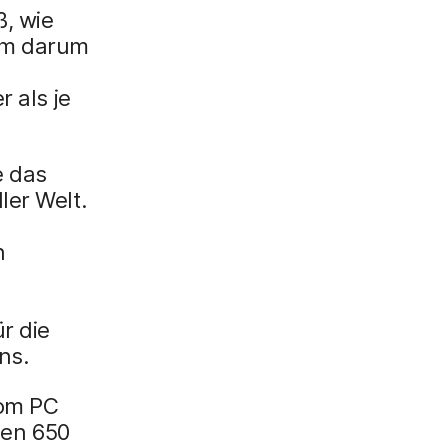
x
ß, wie
i
lem darum
n
g
r als je
}
e das
ler Welt.
n
r die
ns.
vom PC
men 650