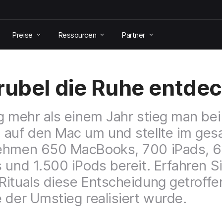
Preise
Ressourcen
Partner
rubel die Ruhe entde
g mehr als einem Jahr stieg man bei 
auf den Mac um und stellte im ge
ehmen 650 MacBooks, 700 iPads, 
 und 1.500 iPods bereit. Erfahren Si
ituals diese Entscheidung getroffe
 der Umstieg realisiert wurde.