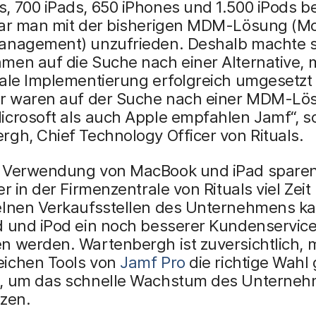
 700 iPads, 650 iPhones und 1.500 iPods ber
war man mit der bisherigen MDM-Lösung (Mo
anagement) unzufrieden. Deshalb machte s
en auf die Suche nach einer Alternative, m
bale Implementierung erfolgreich umgesetz
ir waren auf der Suche nach einer MDM-Lö
icrosoft als auch Apple empfahlen Jamf“, s
gh, Chief Technology Officer von Rituals.
 Verwendung von MacBook und iPad spare
er in der Firmenzentrale von Rituals viel Zeit
elnen Verkaufsstellen des Unternehmens kan
d und iPod ein noch besserer Kundenservic
n werden. Wartenbergh ist zuversichtlich, 
ichen Tools von
Jamf Pro
die richtige Wahl 
, um das schnelle Wachstum des Unterneh
tzen.