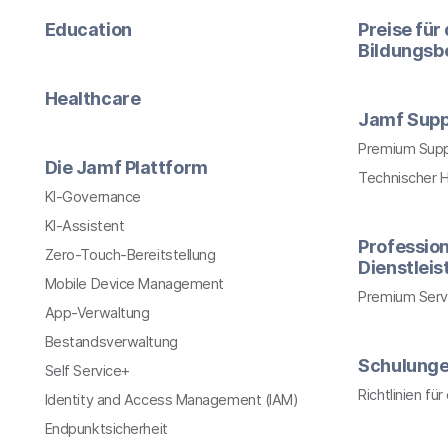
Education
Preise für
Bildungsb
Healthcare
Jamf Supp
Premium Sup
Die Jamf Plattform
Technischer 
KI-Governance
KI-Assistent
Profession
Zero-Touch-Bereitstellung
Dienstlei
Mobile Device Management
Premium Serv
App-Verwaltung
Bestandsverwaltung
Schulung
Self Service+
Richtlinien fü
Identity and Access Management (IAM)
Endpunktsicherheit