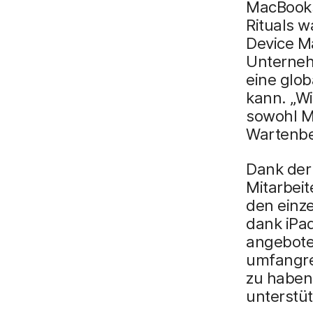
MacBooks,
Rituals 
Device M
Unternehm
eine glo
kann. „W
sowohl M
Wartenber
Dank der
Mitarbeit
den einz
dank iPa
angebote
umfangre
zu haben
unterstü