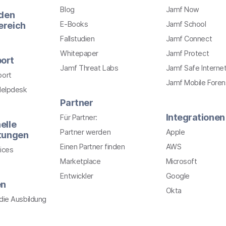
Blog
Jamf Now
 den
E-Books
Jamf School
ereich
Fallstudien
Jamf Connect
Whitepaper
Jamf Protect
ort
Jamf Threat Labs
Jamf Safe Interne
port
Jamf Mobile Foren
Helpdesk
Partner
Integrationen
Für Partner:
elle
Partner werden
Apple
stungen
Einen Partner finden
AWS
ices
Marketplace
Microsoft
Entwickler
Google
en
Okta
r die Ausbildung