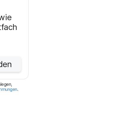
wie
tfach
den
nlegen,
immungen
.