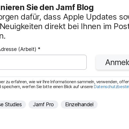
ieren Sie den Jamf Blog
orgen dafür, dass Apple Updates so
Neuigkeiten direkt bei Ihnen im Pos
n.
P
dresse (Arbeit)
*
f
Anmel
l
i
c
r zu erfahren, wie wir Ihre Informationen sammeln, verwenden, offe
 speichern, werfen Sie bitte einen Blick auf unsere
Datenschutzbest
h
t
e Studies
Jamf Pro
Einzelhandel
f
e
l