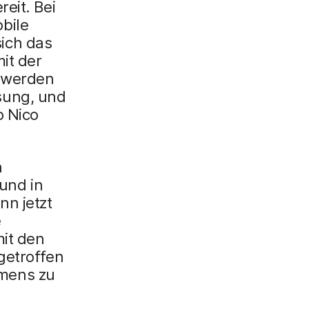
eit. Bei
bile
ich das
it der
t werden
sung, und
o Nico
n
 und in
n jetzt
e
mit den
getroffen
mens zu