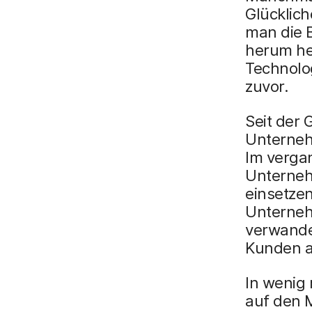
Glücklich
man die 
herum he
Technolog
zuvor.
Seit der 
Unternehm
Im verga
Unterneh
einsetzen
Unterneh
verwandel
Kunden a
In wenig 
auf den 