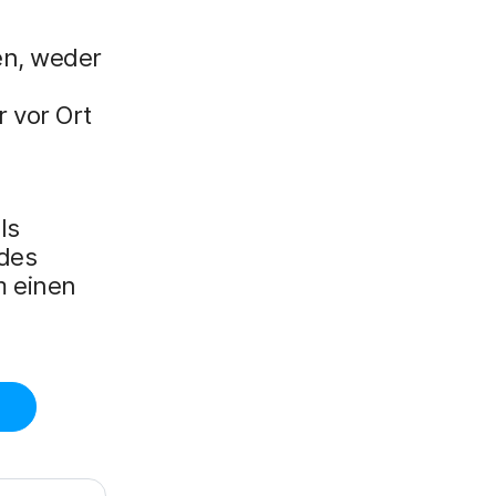
en, weder
 vor Ort
ls
 des
m einen