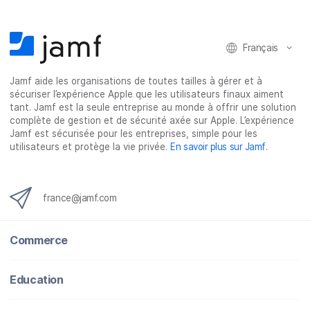
e
e
e
e
r
r
r
r
Français
s
s
s
p
u
u
u
a
Jamf aide les organisations de toutes tailles à gérer et à
r
r
r
r
sécuriser l’expérience Apple que les utilisateurs finaux aiment
F
T
L
e
tant. Jamf est la seule entreprise au monde à offrir une solution
a
w
i
-
complète de gestion et de sécurité axée sur Apple. L’expérience
c
i
n
m
Jamf est sécurisée pour les entreprises, simple pour les
utilisateurs et protège la vie privée.
En savoir plus sur Jamf
.
e
t
k
a
b
t
e
i
o
e
d
l
o
r
I
france@jamf.com
k
n
Commerce
Education