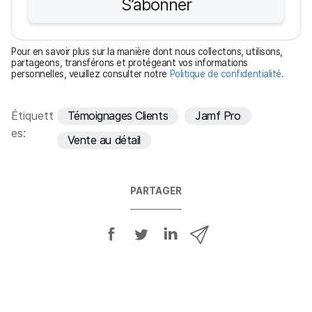
S’abonner
g
a
t
Pour en savoir plus sur la manière dont nous collectons, utilisons,
o
partageons, transférons et protégeant vos informations
personnelles, veuillez consulter notre
Politique de confidentialité
.
i
r
e
Étiquett
Témoignages Clients
Jamf Pro
es:
Vente au détail
PARTAGER
P
P
P
P
a
a
a
a
r
r
r
r
t
t
t
t
a
a
a
a
g
g
g
g