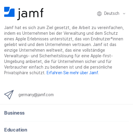
e
t
k
e
a
b
t
e
:
i
Deutsch
o
e
d
s
l
o
r
I
h
t
Jamf hat es sich zum Ziel gesetzt, die Arbeit zu vereinfachen,
k
t
n
a
e
indem es Unternehmen bei der Verwaltung und dem Schutz
t
e
t
r
i
eines Apple Erlebnisses unterstützt, das von Endnutzer*innen
e
i
e
e
l
geliebt wird und dem Unternehmen vertrauen. Jamf ist das
i
l
i
_
e
einzige Unternehmen weltweit, das eine vollständige
Verwaltungs- und Sicherheitslösung für eine Apple-first-
l
e
l
o
n
Umgebung anbietet, die für Unternehmen sicher und für
e
n
e
n
Verbraucher einfach zu bedienen ist und die persönliche
n
n
_
Privatsphäre schützt.
Erfahren Sie mehr über Jamf
.
x
i
n
germany@jamf.com
g
}
Business
Education