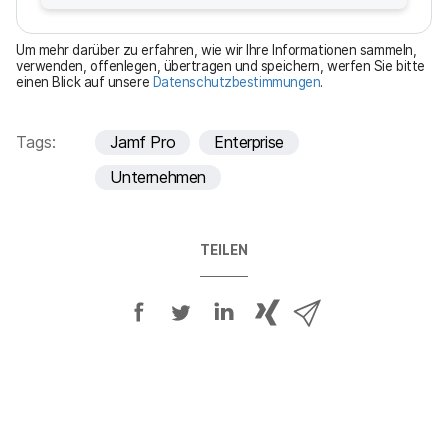
h
t
Um mehr darüber zu erfahren, wie wir Ihre Informationen sammeln,
f
verwenden, offenlegen, übertragen und speichern, werfen Sie bitte
einen Blick auf unsere
Datenschutzbestimmungen
.
e
l
d
Tags:
Jamf Pro
Enterprise
Unternehmen
TEILEN
A
A
A
{
V
u
u
u
p
i
f
f
f
h
a
F
T
L
r
E
a
w
i
a
-
c
i
n
s
M