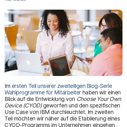
a
n
u
p
t
i
n
h
a
l
t
e
n
Im
ersten Teil unserer zweiteiligen Blog-Serie
Wahlprogramme für Mitarbeiter
haben wir einen
Blick auf die Entwicklung von
Choose Your Own
Device (CYOD)
geworfen und den spezifischen
Use Case von IBM durchleuchtet. Im zweiten
Teil möchten wir näher auf die Etablierung eines
CYOD-Programms im Unternehmen eingehen