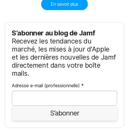
En savoir plus
S’abonner au blog de Jamf
Recevez les tendances du
marché, les mises à jour d'Apple
et les dernières nouvelles de Jamf
directement dans votre boîte
mails.
O
Adresse e-mail (professionnelle)
*
b
l
i
S’abonner
g
a
t