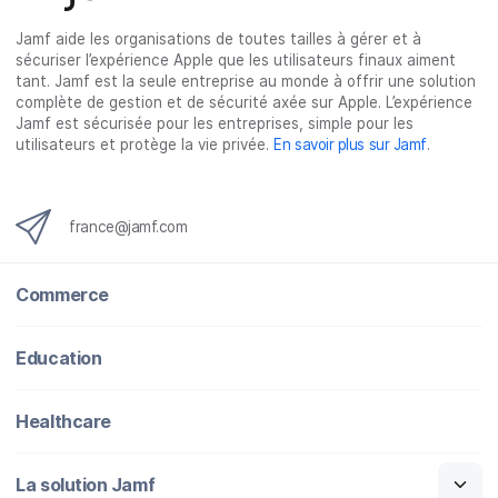
u
u
u
a
Jamf aide les organisations de toutes tailles à gérer et à
r
r
r
r
sécuriser l’expérience Apple que les utilisateurs finaux aiment
F
T
L
e
tant. Jamf est la seule entreprise au monde à offrir une solution
a
w
i
-
complète de gestion et de sécurité axée sur Apple. L’expérience
c
i
n
m
Jamf est sécurisée pour les entreprises, simple pour les
utilisateurs et protège la vie privée.
En savoir plus sur Jamf
.
e
t
k
a
b
t
e
i
o
e
d
l
o
r
I
france@jamf.com
k
n
Commerce
Education
Healthcare
La solution Jamf