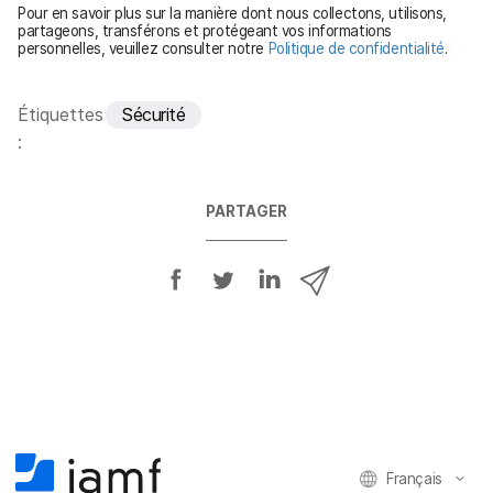
Pour en savoir plus sur la manière dont nous collectons, utilisons,
o
partageons, transférons et protégeant vos informations
personnelles, veuillez consulter notre
Politique de confidentialité
.
i
r
e
Étiquettes
Sécurité
:
PARTAGER
P
P
P
P
a
a
a
a
r
r
r
r
t
t
t
t
a
a
a
a
g
g
g
g
e
e
e
e
r
r
r
r
Français
s
s
s
p