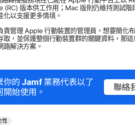
te
(
RC
)
版​本​供​工作​用​；
Mac
版​則​仍​維持​測試​階
佳化以​支援​更多​情境。
​負責​管理
Apple
行動​裝置​的​管理員，​想要​簡化​布
存取，​並​保護​整​個​行動​裝置群​的​關鍵​資料，​那​這​
​網路​解決​方案。
繫你​的
Jamf
業務​代表​以​了​
聯絡​
​開始​使用。
全性