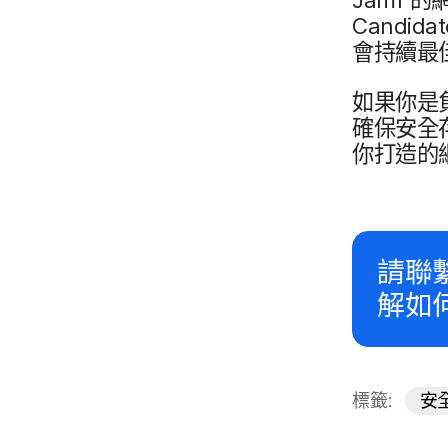
Candida
會​持續​最
如果​你​是
確保​安全​
你​打造​的
請​聯
解如何
標籤:
安