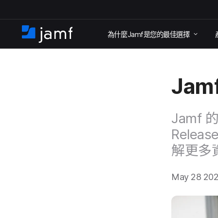
跳
為​什麼
Jamf
是​您​的​最佳​選擇
至
住
家
主
要
Jam
內
容
Jamf
的
Releas
解​更多
May 28 20