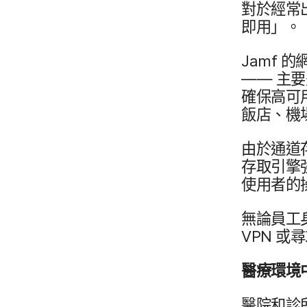
對於​經常​
即用」。
Jamf
的​
——
主要
確保​高​可用
飯店、​機場
由於​通道​
存取​引擎
使用者​的
無論​員工​
VPN
或​
醫療​環境​
醫院​和​診所