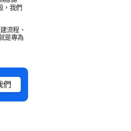
段，​我們​
建​流程、​
就是​專為​
我們