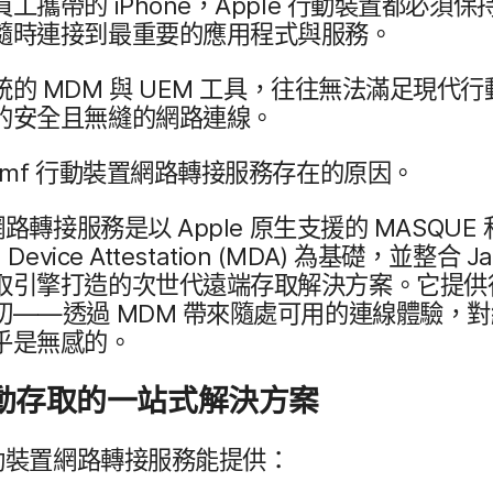
​員工​攜帶​的
iPhone
，
Apple
行動​裝置​都​必須​保持
隨時​連接到​最​重要​的​應用​程式​與​服務。
統​的
MDM
與
UEM
工具，​往往​無法​滿足現代​行動
​的​安全​且​無縫​的​網路​連線。
amf
行動​裝置​網路​轉接​服務​存在​的​原因。
網路​轉接​服務​是​以
Apple
原生​支援​的
MASQUE
Device Attestation
(
MDA
)
為​基礎，​並​整合
J
取​引擎​打造​的​次世代​遠端存取​解決​方案。​它​提供​
​切​—​—​透過
MDM
帶​來​隨處​可用​的​連線​體驗，​對
乎​是​無感​的。
​存取​的​一​站式​解決​方案
​裝置​網路​轉接​服務​能​提供：