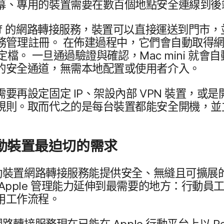
、​專用​的​裝置​需要​在​數百​個​地點​安全​連線到​
f
的​網路​轉接​服務，​裝置​可以​直接​運送​到​門市，​
務​管理​註冊。
在​佈建​過程​中，​它們​會​自動​取得​
定檔。
一旦​通過​驗證​與​確認，
Mac mini
就會​自動
的​安全​通道，​無​需​本地​配置​或​使用​者​介入。
​需要​再​設定​固定
IP
、​架​設​內部
VPN
裝置，​或​是​
規則。​取​而​代之​的​是​每​台​裝置​都​能​安全​開機，​並
動​裝置​最迫切​的​需求
​裝置​網路​轉接​服務​能​提供​安全、​無縫且​可​擴展​的
Apple
管理​能力​延伸到​最​需要​的​地方：​行動​員工
用​工作​流程。
網路​轉接​服務​現在​已​能​在
Apple
行動平台上​以
Re