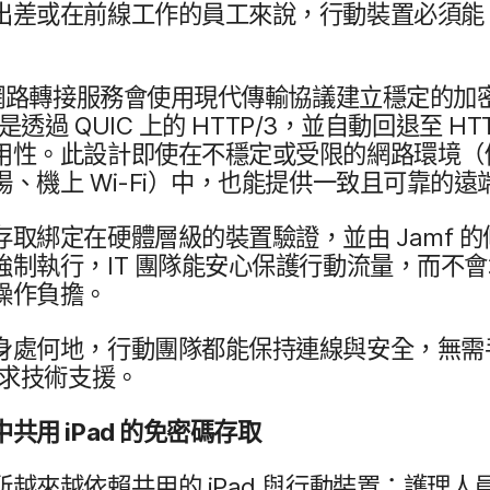
出差​或​在​前線​工作​的​員工​來​說，​行動​裝置​必須​能
網路​轉接​服務會​使用​現代​傳輸​協議​建立​穩定​的​加
​是​透過
QUIC
上​的
HTTP
/
3
，​並​自動​回​退​至
HT
性。​此​設計​即​使​在​不​穩定​或​受限​的​網路​環境​（例
、​機​上
Wi-Fi
）​中，​也​能​提供​一​致且​可靠​的​
存取​綁定​在​硬體​層級​的​裝置​驗證，​並​由
Jamf
的​
​強制​執行，
IT
團隊​能​安心​保護​行動​流量，​而​不會​
​操作​負擔。
身處​何地，​行動團隊​都​能​保持​連線​與​安全，​無
尋求​技術​支援。
中共​用
iPad
的​免密​碼存取
​越來​越​依​賴​共用​的
iPad
與​行動​裝置：​護理​人員