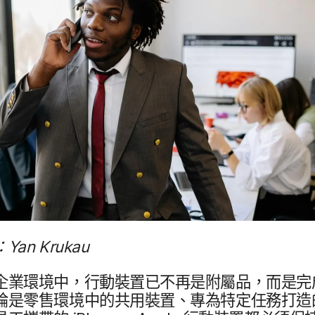
：
Yan Krukau
企業​環境​中，​行動​裝置​已​不再​是​附屬品，​而​是​完成
​是​零售​環境​中​的​共用​裝置、​專為​特定​任務​打造​