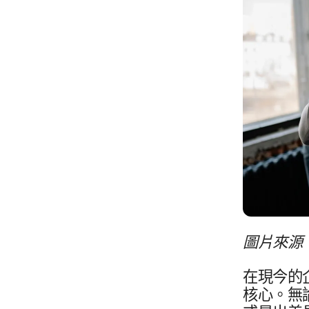
圖​片​來源
在​現今​的​
核心。​無論