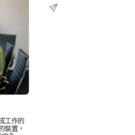
e
透
w
至
b
過
i
L
o
E
t
i
o
m
t
n
k
a
e
k
i
r
e
l
d
分
I
享
n
​工作​的​
的​裝置，​