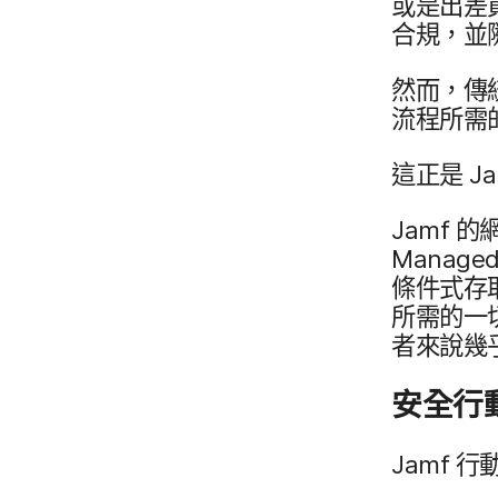
或​是​出差
合規，​並​
然而，​傳
流程​所​需
這​正​是
J
Jamf
的​
Managed 
條件​式​存
所​需​的​一
者​來​說​幾
安全​行動
Jamf
行動