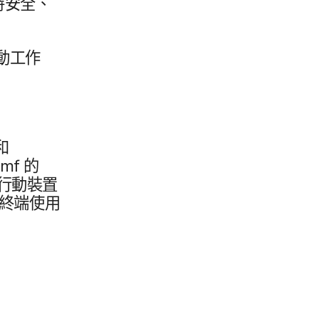
​安全、​
​工作​
和
amf
的​
行動​裝置​
​終端​使用​