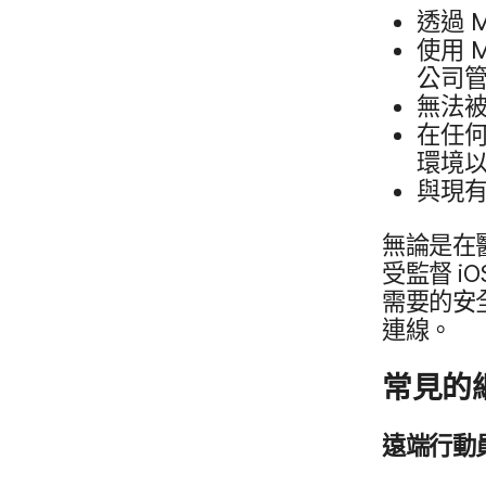
透過
使用
M
公司​管
無法​被
在​任何
環境​以
與​現有
無論​是​在
受監督
iO
需要​的​安
連線。
常見​的​
遠端​行動​