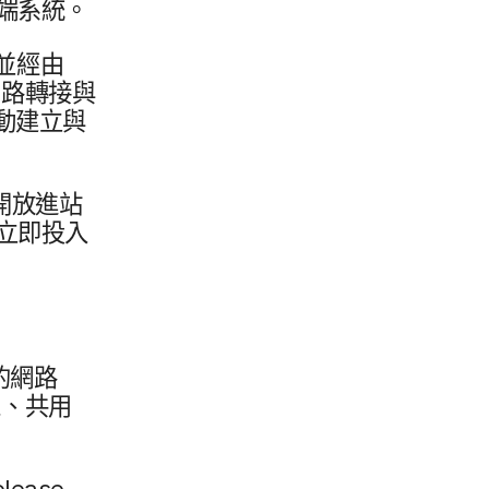
後端​系統。
並​經​由
網路​轉接​與
​建立​與​
開放​進站​
​立即​投入​
​網路​
、​共用​
lease