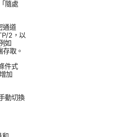
​「隨處​
密​通道
TP
/
2
，​以​
​如​
遠端​存取。
條件​式​
增加​
需​手動切換
​和​