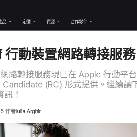
產品
定​價
資源
合作​夥伴
f
行動​裝置​網路​轉接​服務
​網路​轉接​服務現​已​在
Apple
行動平台
e Candidate
(
RC
)
形式​提供。​繼續​讀​
​資訊！
25
作​者
Iulia Arghir