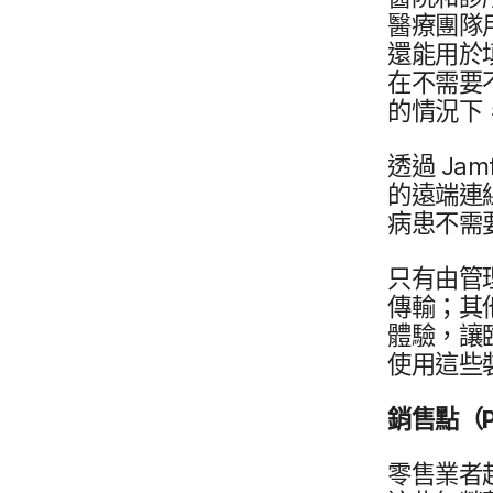
醫療團隊​用
還​能​用於​
在​不​需要
的​情況​下
透過
Jam
的​遠端​連
病患​不​需
只有​由​管
傳輸；​其他
體驗，​讓​
使用​這些​
銷售點（
零售​業者​