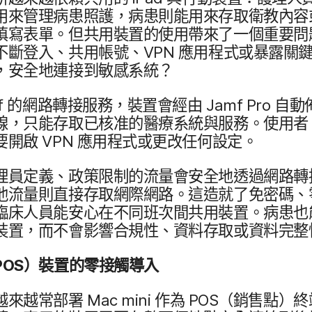
來​管理​病患​照護，​病患​則​能​用​來​存取​衛教​內容​
填寫​表單。​但​共用​裝置​的​使用​帶來​了​一​個​重要​問
​不斷​登入、​共用​帳號、
VPN
應​用​程式​或​暴露​關鍵
，​安全​地​連接到​敏感​系統？
f
的​網路​轉接​服務，​裝置​會​經​由
Jamf Pro
自動佈
線，​只能​存取​已​核准​的​醫療​系統​與​服務。​使用者、
要​開啟
VPN
應​用​程式​或​更​改​任何​設定。
理員​定義、​政策​限制​的​流量​會​安全​地​透過​網路​
​流量​則​直接​存取​網際​網路。​這​造​就​了​免密碼、​
臨床人員​能​安心​在​不同​班​次間​共用​裝置。​病患​也​能
裝置，​而​不會​影響​合規性、​資料​存取​或​資料​完
POS
）​裝置​的​零接​觸​導入
越來​越常​部​署
Mac mini
作​為
POS
（​銷售​點）