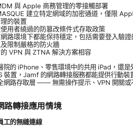
MDM
與
Apple
商務​管理​的​零接​觸部署
ASQUE
建立​特定​網域​的​加密​通道，​僅限
App
理​的​裝置
​使用​者​繞過​的​防篡​改條​件​式​存取​政策
​網路​環境​下​都​能​保持​穩定，​包括​需要​登入​驗證​
及​限制​嚴格​的​防火​牆
​的
VPN
與
ZTNA
解決​方案​相容
​醫院​的
iPhone
、​零售​環境​中​的​共用
iPad
，​還是​
S
裝置，
Jamf
的​網路​轉接​服務​都​能​提供​行動​裝置
全​網路​存取​層
——
無​需​操作​提示、
VPN
開關​或​
網路​轉接​應用​情境
員工​的​無縫​連線