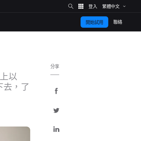
網
站
繁體​中文
搜
尋
聯絡
開始​試用
分享
上​以
下去，​了​
分
享
分
至
享
F
分
a
至
享
c
T