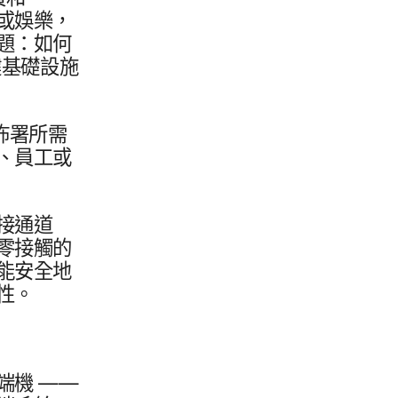
或​娛樂，​
題：​如何​
​基礎​設施​
署​所​需​
​員工​或​
轉接通道​
零接觸​的​
​安全​地​
整性。
終端機
——