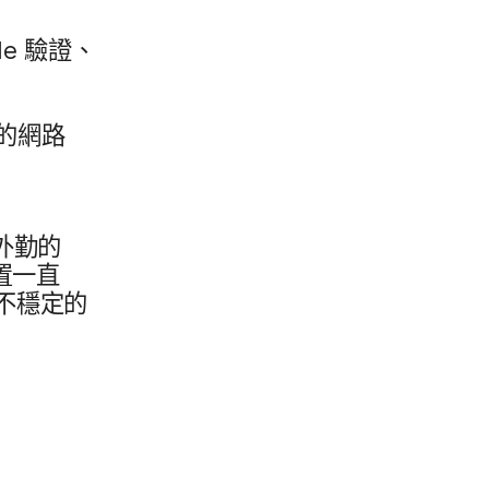
le
驗證、​
的​網路​
外勤​的​
​一直​
不​穩定​的​