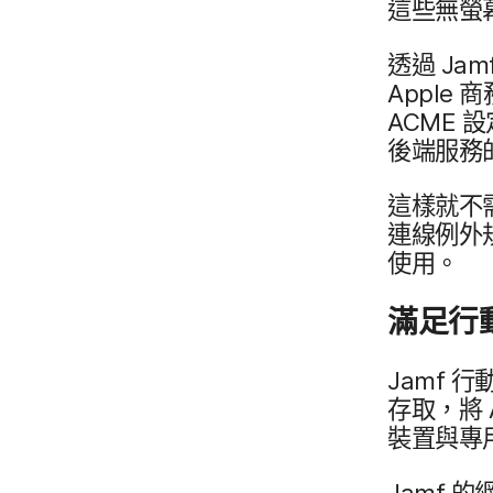
這些​無螢幕
透過
Jam
Apple
商
ACME
設
後端​服務​
這樣​就​不
連線​例​外​
使用。
滿足​行
Jamf
行動
存取，​將
裝置​與​專
Jamf
的​