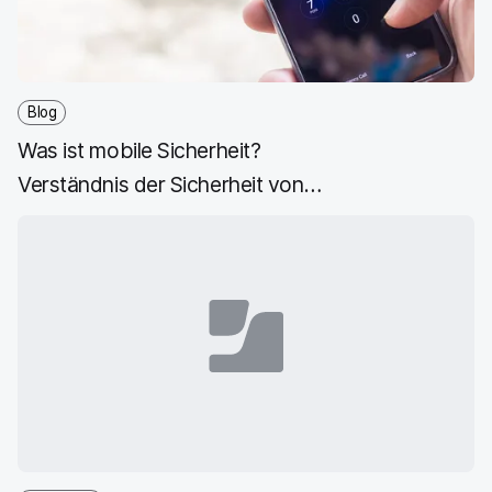
e
n
e
n
n
n
_
x
i
Blog
n
Was ist mobile Sicherheit?
g
}
Verständnis der Sicherheit von
Mobilgeräten