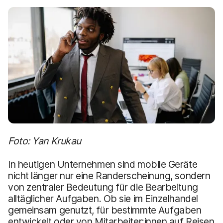
a
n
u
p
t
i
n
h
a
l
t
e
n
Foto: Yan Krukau
In heutigen Unternehmen sind mobile Geräte
nicht länger nur eine Randerscheinung, sondern
von zentraler Bedeutung für die Bearbeitung
alltäglicher Aufgaben. Ob sie im Einzelhandel
gemeinsam genutzt, für bestimmte Aufgaben
entwickelt oder von Mitarbeiter:innen auf Reisen