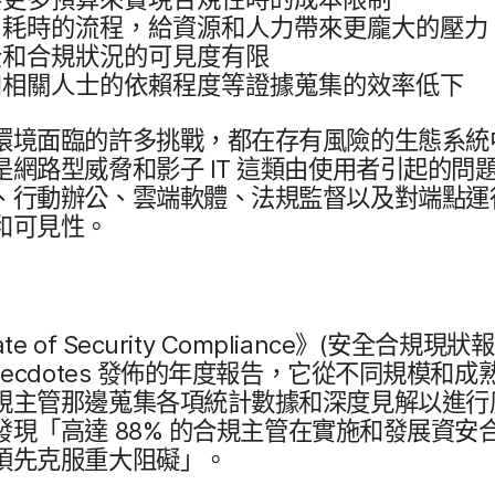
耗時​的​流程，​給​資源​和​人力​帶來​更​龐​大​的​壓力
​和​合規​狀況​的​可見​度​有​限
​相關​人士​的​依賴程度​等​證據​蒐集​的​效率​低下
環境​面臨​的​許多​挑戰，​都​在​存有​風險​的​生態​系統​
​網路​型​威脅​和​影子
IT
這​類​由​使用​者​引起​的​問題
​行動​辦公、​雲端​軟體、​法規監督​以及​對​端點​運行
​和​可見性。
ate of Security Compliance
》​(安全​合​規現​狀​
ecdotes
發佈​的​年度​報告，​它​從​不同​規模​和​成​熟
​主管​那​邊蒐集​各​項​統計​數據​和​深度​見解​以​進行​
​發現​「高達
88
%
的​合規​主管​在​實施​和​發展​資安
須​先克​服​重大​阻礙」。