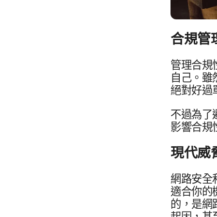
合規​管理
管理​合規性​
自己。​雖然
絕對​好過​
不過​為了​
影響​合​規
現代威脅
網路​安全​和
適合​你​的​
的，​是​網
起因，​甚至