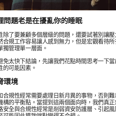
​問題​老​是​在​擾亂你​的​睡眠
除了​要​兼顧​多​個​層級​的​問題，​還要​試​著​別​讓​壓
​合規​工作​容易​讓​人​感到​無力，​但是​宏觀​看待​所有
單獨​管理​單一​層面。
避免​太快下​結論，​先​讓​我們​花點時間​思考一​下​當前
性​的​可能​因素。
​環境
​合規性​經常​需要​處理​日​新月​異​的​事物，​否​則​難​
機構​的​平衡點。​當​提到​這​兩​個​面​向​時，​我們​真正
路​安全​與​合規性​經常​是​削弱​資安​防護層、​引起​風險
​可能​因此​導致端點​變得​不​合規。