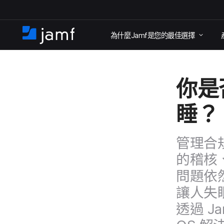
跳
為​什麼
Jamf
是​您​的​最佳​選擇
至
住
家
主
要
你​是
內
容
睡？
管理​合規
的​稽核、
問題​依然
讓​人​失
透過
Ja