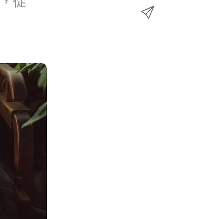
​從​
e
透
w
至
b
過
i
L
o
E
t
i
o
m
t
n
k
a
e
k
i
r
e
l
d
分
I
享
n