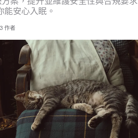
​方案，​提升​並​維護​安全性​與​合規​要求，
你​能​安​心​入眠。
23
作​者