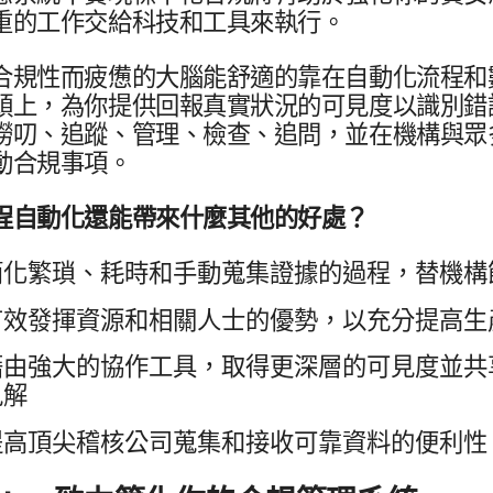
重​的​工作​交給​科技​和​工具​來​執行。
​合​規性​而​疲憊​的​大腦​能​舒適​的​靠在​自動化​流程​和​
頭​上，​為​你​提供​回報​真實​狀況​的​可見​度​以識別​錯
​嘮叨、​追蹤、​管理、​檢查、​追問，​並​在​機構​與​眾
動​合規事​項。
程​自動化​還​能​帶來​什麼​其他​的​好處？
化​繁瑣、​耗時​和​手動​蒐集​證據​的​過程，​替​機構
效​發揮​資源​和​相關​人士​的​優勢，​以​充分​提高​
​由​強大​的​協作​工具，​取得​更​深層​的​可見​度​並​共
見解
高頂​尖​稽核​公司​蒐集​和​接收​可​靠​資料​的​便利性