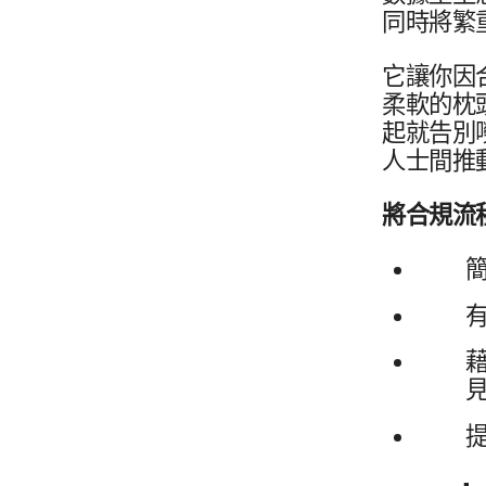
同時​將​繁
它​讓​你​因
柔軟​的​枕
起​就​告別
人士間​推
將​合規​流
簡
有
藉
提