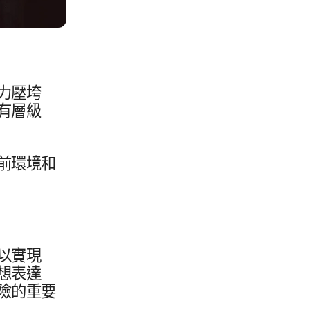
力​壓垮​
​層​級​
​環境​和​
以​實現​
想​表達​
​的​重要​