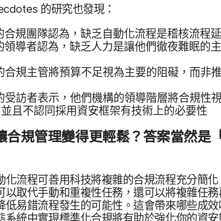
ecdotes
的​研究​也​發現：
的​合規團​隊​認為，​缺乏​自動化​流程​是​稽核​流程​延
的​領導​者​認為，​缺乏​人力​是​讓​他們​徹​夜​難眠​的​主
的​合規​主管​將​預算​不足視​為​主要​的​阻礙，​而非​推
的​受訪​者​表示，​他們​機構​的​領導​階層​將​合規性​視為
並且​不認同​採用​資安​框架有​技術​上​的​必要​性
讓​合規​管理​變得​更​輕鬆？​答案​當然​是​
動化​流程​可​善用​科技​將​複雜​的​合規​流程​充分​簡化
可以​取代​手動​和​重複性​任務，​還​可以​將​複雜​任務​
降​低易錯​流程​發生​的​可能性。​這​會​帶來​哪些​成效​
​系統​中實現​標準化​合規​將​有助於​強化你​的​資安​