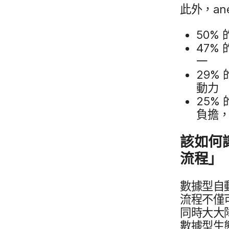
此外，
an
50
%
47
%
一
29
%
動力
25
%
負擔，​
該​如何​
流程」
數據​型​自
流程​不僅​
同時​大​大
數據​型生態