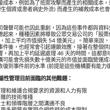
接​成本，​例如​為了​抵禦​攻擊​而​產生​的​相關​成本，​或
生​個​資​或​患者​病史​外流)
而​產生​的​補救​成本​也​會
司​聲譽​可能​也​因此​重創，​因為​這些​事件​都​與​資料​
​起來，​種​種​因素​將​導致​公眾​交易​公司​的​「股票​
，​加上​平均​市值損​失
54
億​美元」。​簡單來​說，​每
件​後，​也​經常​會​引起​連鎖​效應，​接著​在​整​個​供​應
，​再加​上​平均​延遲​處理
46
天​的​時間，​這​都​意味
構​可能​會​先損​失數​十億​美元​的​市值​並​面臨​營運​成
​恢復到​事件​前​的​水準
(前​提是​這些​機構​要​有​能​力​
循性​管理​目前​面臨​的​其他​難題：
理​和​維護合規​要求​的​資源​和​人力​有​限
複雜​的​技術​堆棧
士​和​領導​階層​之間​溝通​不​良
​更多​預算​來​實現​合規性​時​的​成本​限制