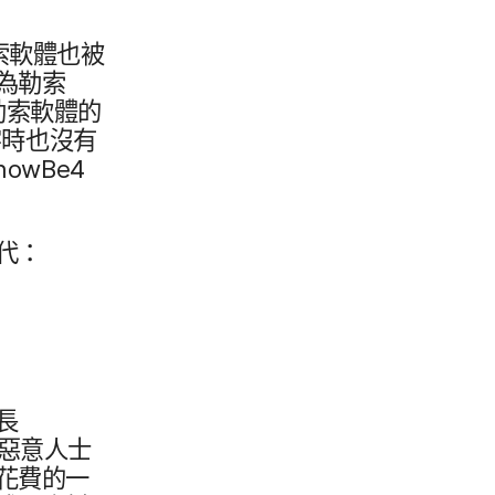
​軟體​也​被​
為​勒索​
索​軟體​的​
時​也​沒有​
nowBe4
世代：
長​
惡意​人士​
費​的​一​