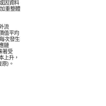
​因​資料​
​加重​整體​
外流​
價值​平均​
​次​發生​
​鏈​
​著​受​
本​上升，​
復​原)。