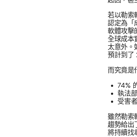
若​以​勒索
認定​為​「
軟體​攻擊​
全球​成本​
太意外。​如
預計​到​了
而​究竟​是
74
%
的
執法​部
受害者​
雖然​勒索​軟
趨勢給出​了
將​持續​找​