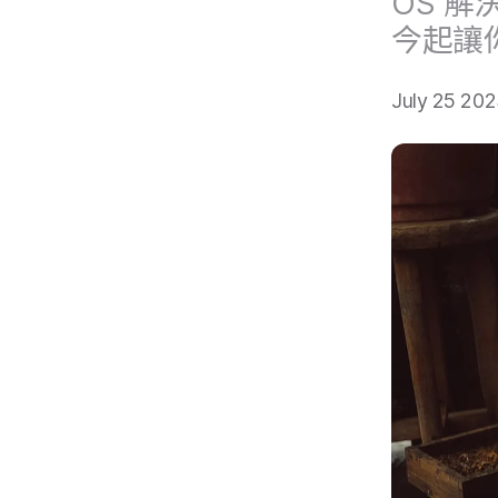
OS
解決
今起​讓​
July 25 20