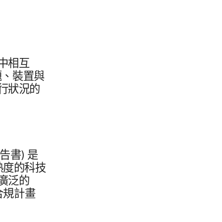
中​相互​
、​裝置​與​
​狀況​的​
報告書)
是​
度​的​科技​
廣泛​的​
合​規計畫​