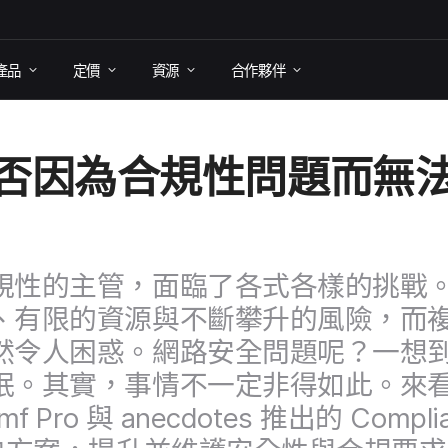
產品
定​價
資源
合作​夥伴
否​因為​合規性​問題​而​無法​
性​的​主管，​面臨​了​各式​各樣​的​挑戰。​
​有限​的​資源​與​不斷​攀升​的​風險，​而​複
令​人​困惑。​網路​安全​問題​呢？​一​想​到
眠。​其實，​事情​不​一定​非得​如此。​來​看
mf Pro
與
anecdotes
推出​的
Compli