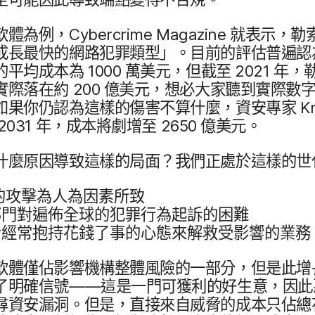
​軟體​為​例，
Cybercrime Magazine
就​表示，​勒索
成長​最快​的​網路​犯罪​類型」。​目前​的​評估​普​遍​認
的​平均​成本​為
1000
萬​美元，​但​截​至
2021
年，​勒
實際落​在​約
200
億​美元，​想必​大​家​聽到​實際​數字
果​你​仍​認為​這樣​的​傷害​不算​什麼，​資安​專家
K
2031
年，​成本​將​劇增​至
2650
億​美元。
​什麼​原​因​導致​這樣​的​局面？​我們​正處於​這樣​的​
​攻擊​為​人為​因素​所​致
門​對​遍佈​全球​的​犯罪行為​起訴​的​困難
經常​抱持​花錢​了​事​的​心態​來​解救​受​影響​的​業務
體​僅​佔​影響​機構​整體​風險​的​一​部分，​但是​此​增
​明確信​號​——​這​是​一門​可​獲利​的​好生意，​因此​
尋​資安​漏洞。​但是，​直接​來自​威脅​的​成本​只佔​總​花