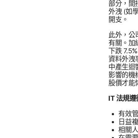
部分，​間​
外洩
(如學
開支。
此​外，​公
有關。​加總
下跌
7
.
5
%
資料​外洩​事
中產生​迴響
影響​的​機
股價​才​能
IT
法​規遵
有效​管
日​益​
相關​人
在​需要