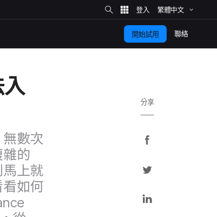
網
站
繁體​中文
搜
尋
聯絡
開始​試用
入​
分享
無數​次​
分
享
雜​的​
分
​馬上​就​
至
享
​看​如何​
F
分
ance
a
至
享
c
T