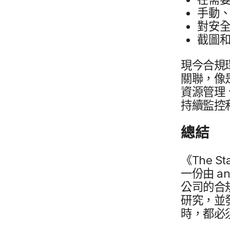
手動、​
對​安全
截圖​和
現​今合​規
關聯，​像是
資源​管理、
持續​監控
總結
《
The St
一份​由
an
公司​的​合規
研究，​並
時，​都​必