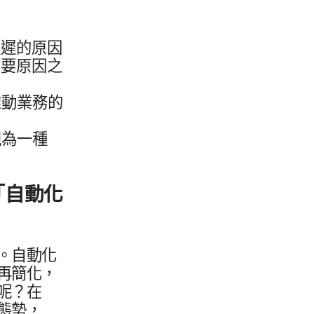
遲​的​原因
要​原因​之​
動​業務​的​
​一​種​
「自動化​
。​自動化​
再​簡化，​
呢？​在​
態勢，​