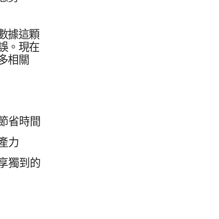
數據​這​顆​
誤。​現在​
多​相關​
​節省​時間
生產力
享​獨到​的​