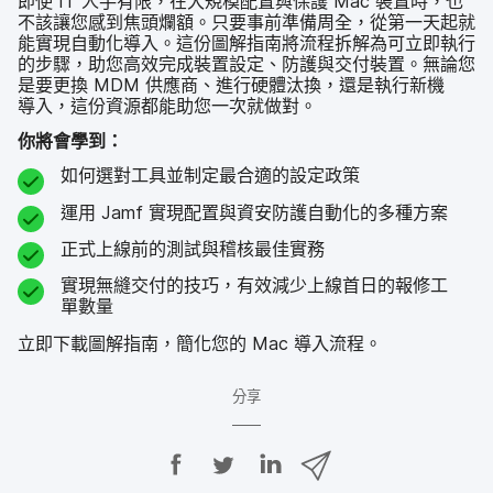
即​使
IT
人​手​有限，​在​大規模​配置​與​保護
Mac
裝置​時，​也​
不該​讓​您感到​焦頭​爛額。​只要​事​前​準備​周全，​從​第一​天​起​就​
能​實現​自動​化​導入。​這​份​圖解​指南​將​流程​拆解為​可​立即​執行​
的​步驟，​助您​高效​完成​裝置​設定、​防護​與​交付​裝置。​無論您​
是​要​更​換
MDM
供​應商、​進行​硬體​汰換，​還是​執行​新機​
導入，​這​份​資源​都​能​助您​一​次​就​做​對。
你​將​會​學到：
如何選​對​工具​並​制定​最​合適​的​設定​政策
運用
Jamf
實現​配置​與​資安​防護​自動化​的​多​種​方案
正式​上線前​的​測試​與​稽核​最佳​實務
實現​無縫​交付​的​技巧，​有效​減少​上線​首日​的​報修工​
單數​量
立即​下載​圖解​指南，​簡化您​的
Mac
導入​流程。
分享
分
分
分
透
享
享
享
過