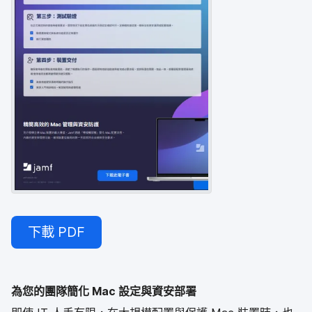
下載
PDF
為​您​的​團隊​簡化
Mac
設定​與​資安部​署