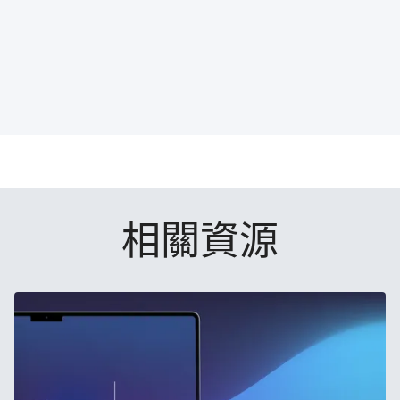
E
至
至
至
m
F
T
L
a
a
w
i
i
c
i
n
l
e
t
k
分
b
t
e
享
o
e
d
o
r
I
k
n
相關​資源