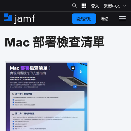
網
站
繁體​中文
跳
搜
尋
聯絡
開始試用
至
住
切
家
換
主
Mac
部署​檢查​清​單
要
瀏
覽
內
容