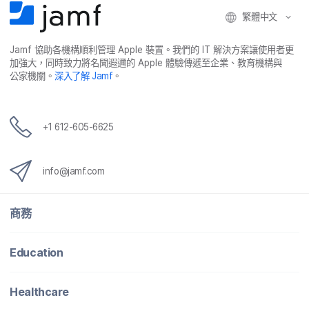
繁體​中文
Jamf
協助​各​機構​順利​管理
Apple
裝置。​我們​的
IT
解決​方案​讓​使用​者​更​
加強​大，​同時​致力​將​名聞​遐邇​的
Apple
體驗​傳遞​至​企業、​教育​機構​與​
公家​機關。
深入​了​解
Jamf
。
+
1 612-605-6625
info
@
jamf
.
com
商務
Education
Healthcare