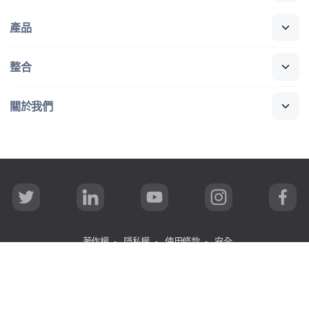
產品
整合
關於​我們
T
L
Y
I
F
w
i
o
n
a
i
n
u
s
c
t
k
T
t
e
t
e
u
a
b
著作權
隱私權
使用條款
安全
e
d
b
g
o
r
I
e
r
o
n
a
k
所有​內容
©
copyright 2002-2026 Jamf
.
著​作權​所有，​並​保留​一​
m
切權利。