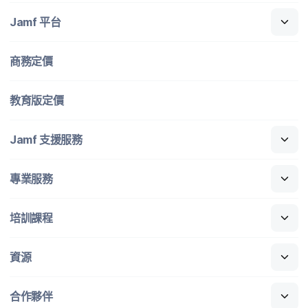
Jamf
平​台
商務定​價
教育版定​價
Jamf
支援​服務
專業​服務
培訓​課程
資源
合作​夥伴