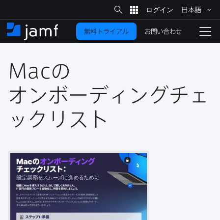
サ
日本語
イ
メ
ト
検
イ
索
お問い合わせ
無料トライアル
ン
ホ
ナ
コ
ー
ビ
ン
ム
ゲ
テ
Mac
の​
ー
ン
シ
ツ
ョ
オンボーディングチェ
に
ン
を
ックリスト
移
動
切
り
替
え
る