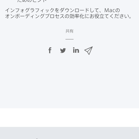
インフォグラフィックを​ダウンロードして、
Mac
の​
オンボーディングプロセスの​効率化に​お役立てください。
共有
F
T
L
メ
a
w
i
ー
c
i
n
ル
e
t
k
で
b
t
e
o
e
d
共
o
r
I
有
k
で
n
で
で
共
共
有
共
有
有