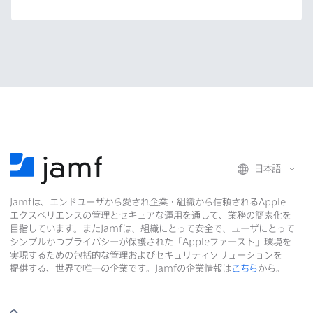
日本語
Jamf
は、​エンドユーザから​愛され企業・組織から​信頼される
Apple
エクスペリエンスの​管理と​セキュアな​運用を​通して、​業務の​簡素化を​
目指しています。​また
Jamf
は、​組織に​とって​安全で、​ユーザに​とって​
シンプルかつプライバシーが​保護された​「
Apple
ファースト」環境を​
実現する​ための​包括的な​管理および​セキュリティソリューションを​
提供する、​世界で​唯一の​企業です。
Jamf
の​企業情報は
こちら
から。