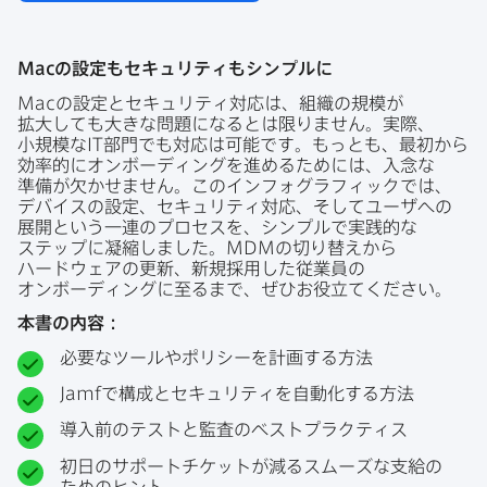
Mac
の​設定も​セキュリティも​シンプルに
Mac
の​設定と​セキュリティ対応は、​組織の​規模が​
拡大しても​大きな​問題に​なるとは​限りません。​実際、​
小規模な
IT
部門でも​対応は​可能です。​もっとも、​最初から​
効率的に​オンボーディングを​進める​ためには、​入念な​
準備が​欠かせません。​この​インフォグラフィックでは、​
デバイスの​設定、​セキュリティ対応、​そして​ユーザへの​
展開と​いう​一連の​プロセスを、​シンプルで​実践的な​
ステップに​凝縮しました。
MDM
の​切り​替えから​
ハードウェアの​更新、​新規採用した​従業員の​
オンボーディングに​至るまで、​ぜひお役立てください。
本書の​内容：
必要な​ツールや​ポリシーを​計画する​方​法
Jamf
で​構成と​セキュリティを​自動化する​方​法
導入前の​テストと​監査の​ベストプラクティス
初日の​サポートチケットが​減る​スムーズな​支給の​
ための​ヒント