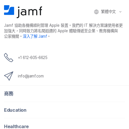
繁體​中文
Jamf
協助​各​機構​順利​管理
Apple
裝置。​我們​的
IT
解決​方案​讓​使用​者​更​
加強​大，​同時​致力​將​名聞​遐邇​的
Apple
體驗​傳遞​至​企業、​教育​機構​與​
公家​機關。
深入​了​解
Jamf
。
+
1 612-605-6625
info
@
jamf
.
com
商務
Education
Healthcare