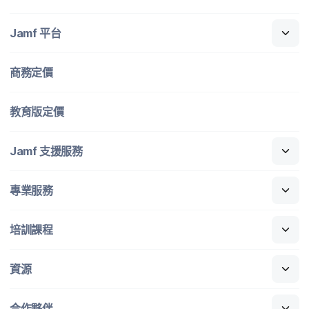
Jamf
平​台
商務定​價
教育版定​價
Jamf
支援​服務
專業​服務
培訓​課程
資源
合作​夥伴