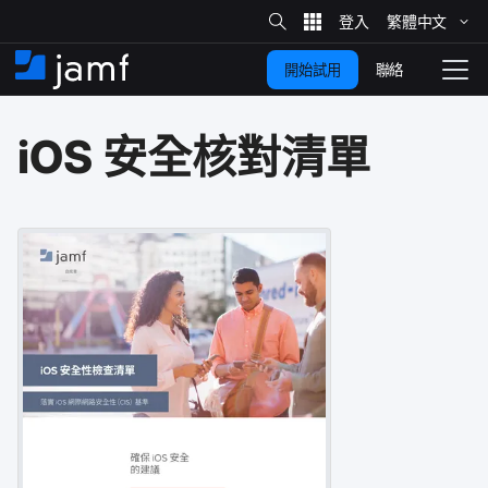
網
站
繁體​中文
跳
搜
尋
聯絡
開始試用
至
住
切
家
換
主
iOS
安全​核​對​清單
要
瀏
覽
內
容