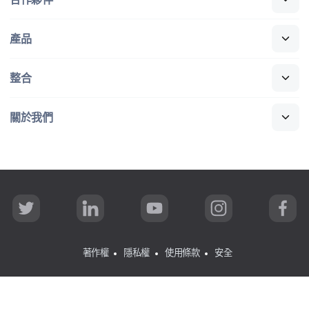
產品
整合
關於​我們
T
L
Y
I
F
w
i
o
n
a
i
n
u
s
c
t
k
T
t
e
t
e
u
a
b
著作權
隱私權
使用條款
安全
e
d
b
g
o
r
I
e
r
o
n
a
k
所有​內容
©
copyright 2002-2026 Jamf
.
著​作權​所有，​並​保留​一​
m
切權利。