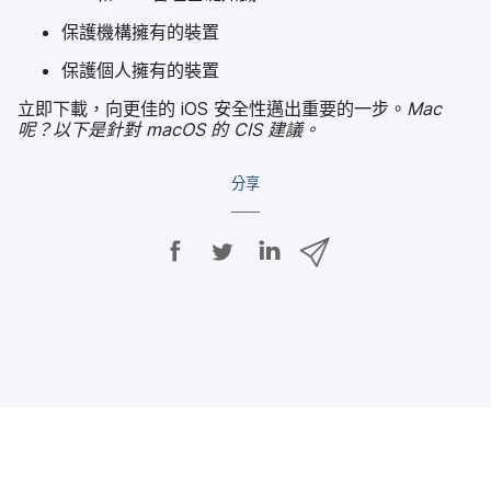
保護​機構​擁有​的​裝置
保護​個人​擁有​的​裝置
立即​下載，​向​更佳​的
iOS
安全性​邁出​重要​的​一步。
Mac
呢？​以下​是​針對
macOS
的
CIS
建議。
分享
分
分
分
透
享
享
享
過
E
至
至
至
m
F
T
L
a
a
w
i
i
c
i
n
l
e
t
k
分
b
t
e
享
o
e
d
o
r
I
k
n