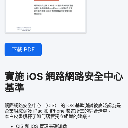
下載
PDF
實施
iOS
網路​網路​安全​中心​
基準
網際​網路​安全​中心
（
CIS
）
的
iOS
基準​測試​被​廣泛​認為​是​
企業​組織​保護
iPad
和
iPhone
裝置​所需​的​綜合​清單。​
本白皮書​解釋​了​如何​落實​獨立​組織​的​建議。
CIS
和
iOS
管理​基礎​知識