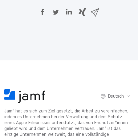
A
A
A
{
V
u
u
u
p
i
f
f
f
h
a
F
T
L
r
E
a
w
i
a
-
c
i
n
s
M
e
t
k
e
a
b
t
e
:
i
o
e
d
s
l
o
r
I
h
t
k
t
n
a
e
t
e
t
r
i
e
i
e
e
l
i
l
i
_
e
l
e
l
o
n
e
n
e
n
Deutsch
n
n
_
x
Jamf hat es sich zum Ziel gesetzt, die Arbeit zu vereinfachen,
i
indem es Unternehmen bei der Verwaltung und dem Schutz
n
eines Apple Erlebnisses unterstützt, das von Endnutzer*innen
g
geliebt wird und dem Unternehmen vertrauen. Jamf ist das
}
einzige Unternehmen weltweit, das eine vollständige