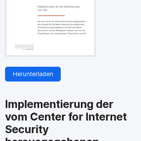
a
n
u
p
t
i
n
h
a
l
t
e
n
Herunterladen
Implementierung der
vom Center for Internet
Security