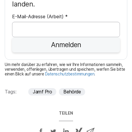
landen.
P
E-Mail-Adresse (Arbeit)
*
f
l
i
Anmelden
c
h
t
Um mehr darüber zu erfahren, wie wir Ihre Informationen sammeln,
f
verwenden, offenlegen, übertragen und speichern, werfen Sie bitte
einen Blick auf unsere
Datenschutzbestimmungen
.
e
l
d
Tags:
Jamf Pro
Behörde
TEILEN
A
A
A
{
V