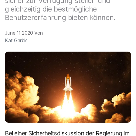
sicher zur Verfügung stellen und
a
n
u
gleichzeitig die bestmögliche
p
Benutzererfahrung bieten können.
t
i
n
June 11 2020 Von
h
Kat Garbis
a
l
t
e
n
Bei einer Sicherheitsdiskussion der Regierung im