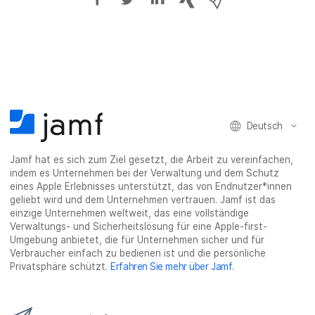
u
u
u
p
i
f
f
f
h
a
F
T
L
r
E
a
w
i
a
-
c
i
n
s
M
e
t
k
e
a
b
t
e
:
i
Deutsch
o
e
d
s
l
o
r
I
h
t
Jamf hat es sich zum Ziel gesetzt, die Arbeit zu vereinfachen,
k
t
n
a
e
indem es Unternehmen bei der Verwaltung und dem Schutz
t
e
t
r
i
eines Apple Erlebnisses unterstützt, das von Endnutzer*innen
e
i
e
e
l
geliebt wird und dem Unternehmen vertrauen. Jamf ist das
i
l
i
_
e
einzige Unternehmen weltweit, das eine vollständige
Verwaltungs- und Sicherheitslösung für eine Apple-first-
l
e
l
o
n
Umgebung anbietet, die für Unternehmen sicher und für
e
n
e
n
Verbraucher einfach zu bedienen ist und die persönliche
n
n
_
Privatsphäre schützt.
Erfahren Sie mehr über Jamf
.
x
i
n