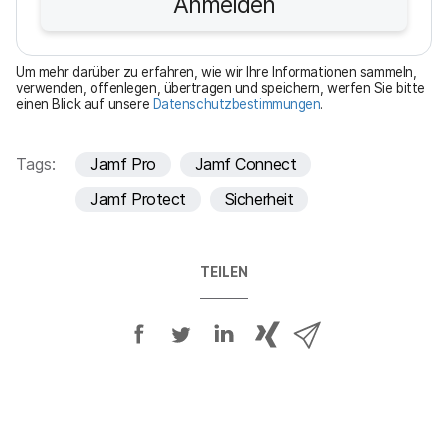
Anmelden
c
h
t
Um mehr darüber zu erfahren, wie wir Ihre Informationen sammeln,
f
verwenden, offenlegen, übertragen und speichern, werfen Sie bitte
einen Blick auf unsere
Datenschutzbestimmungen
.
e
l
d
Tags:
Jamf Pro
Jamf Connect
Jamf Protect
Sicherheit
TEILEN
A
A
A
{
V
u
u
u
p
i
f
f
f
h
a
F
T
L
r
E
a
w
i
a
-
c
i
n
s
M