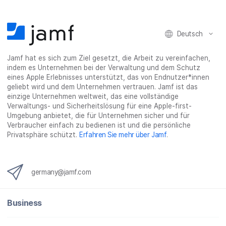
e
t
k
e
a
b
t
e
:
i
Deutsch
o
e
d
s
l
o
r
I
h
t
Jamf hat es sich zum Ziel gesetzt, die Arbeit zu vereinfachen,
k
t
n
a
e
indem es Unternehmen bei der Verwaltung und dem Schutz
t
e
t
r
i
eines Apple Erlebnisses unterstützt, das von Endnutzer*innen
e
i
e
e
l
geliebt wird und dem Unternehmen vertrauen. Jamf ist das
i
l
i
_
e
einzige Unternehmen weltweit, das eine vollständige
Verwaltungs- und Sicherheitslösung für eine Apple-first-
l
e
l
o
n
Umgebung anbietet, die für Unternehmen sicher und für
e
n
e
n
Verbraucher einfach zu bedienen ist und die persönliche
n
n
_
Privatsphäre schützt.
Erfahren Sie mehr über Jamf
.
x
i
n
germany@jamf.com
g
}
Business