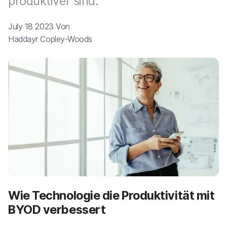
produktiver sind.
a
n
u
p
July 18 2023 Von
t
Haddayr Copley-Woods
i
n
h
a
l
t
e
n
Wie Technologie die Produktivität mit
BYOD verbessert