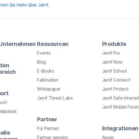
hren Sie mehr über Jamf
.
r Unternehmen
Ressourcen
Produkte
Events
Jamf Pro
Blog
Jamf Now
 den
E-Books
Jamf School
ereich
Fallstudien
Jamf Connect
Whitepaper
Jamf Protect
ort
Jamf Threat Labs
Jamf Safe Interne
port
Jamf Mobile Foren
Helpdesk
Partner
Integrationen
Für Partner:
elle
Partner werden
Apple