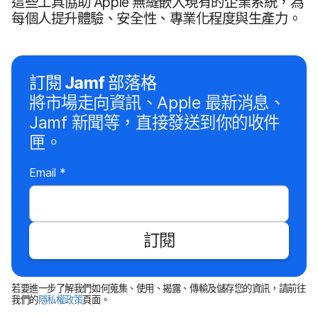
這些​工具​協助
Apple
無縫​嵌入​現有​的​企業​系統，​為​
每​個​人​提升​體驗、​安全性、​專業​化程度​與​生產力。
訂閱
Jamf
部​落格
將​市場​走向​資訊、
Apple
最​新​消息、
Jamf
新聞​等，​直接​發送​到​你​的​收件​
匣。
必
Email
*
填
欄
訂閱
位
若​要​進一步​了​解​我們​如何​蒐集、​使用、​揭露、​傳輸​及​儲存您​的​資訊，​請​前往​
我們​的
隱私權​政策
頁面。