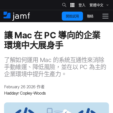
網
站
繁體​中文
跳
搜
尋
聯絡
開始試用
至
住
切
家
換
主
讓
Mac
在
PC
導向​的​企業​
要
瀏
覽
環境​中大展身手
內
容
了​解如何​運用
Mac
的​系統​互通性​來​消除​
手動​維運、​降低​風險，​並​在​以
PC
為​主​的​
企業​環境​中​提升​生​產力。
February 26 2026
作​者
Haddayr Copley-Woods