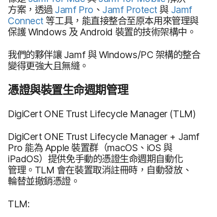
方案，​透過
Jamf Pro
、
Jamf Protect
與
Jamf
Connect
等​工具，​能​直接​整合​至​原本用來​管理​與​
保護
Windows
及
Android
裝置​的​技術​架構中。
我們​的​夥伴​讓
Jamf
與
Windows
/
PC
架構​的​整合​
變得​更​強​大且​無縫。
憑證​與​裝置​生命​週期​管理
DigiCert ONE Trust Lifecycle Manager
(
TLM
)
DigiCert ONE Trust Lifecycle Manager
+
Jamf
Pro
能​為
Apple
裝置​群（
macOS
、
iOS
與
iPadOS
）​提供​免​手動​的​憑證​生命​週期​自動化​
管理。
TLM
會​在​裝置​取消​註​冊​時，​自動​發放、​
輪替​並​撤銷​憑證。
TLM
: