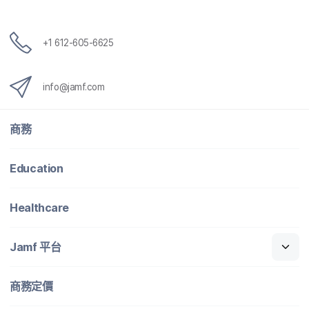
+
1 612-605-6625
info
@
jamf
.
com
商務
Education
Healthcare
Jamf
平​台
商務定​價