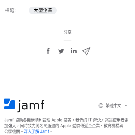
標籤:
大型企業
分享
分
分
分
透
享
享
享
過
E
至
至
至
m
F
T
L
a
a
w
i
i
c
i
n
l
e
t
k
分
繁體​中文
b
t
e
享
o
e
d
Jamf
協助​各​機構​順利​管理
Apple
裝置。​我們​的
IT
解決​方案​讓​使用​者​更​
o
r
I
加強​大，​同時​致力​將​名聞​遐邇​的
Apple
體驗​傳遞​至​企業、​教育​機構​與​
k
n
公家​機關。
深入​了​解
Jamf
。