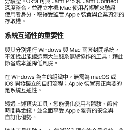
分驗證。
Okta
可​與
Jamf Pro
和
Jamf Connect
深度​整合，​並​建立​本機
Mac
使用​者​帳號​來​驗證​
使用​者​身分、​取得​受​監管
Apple
裝置​與​企業​資源​的​
存取權。
系統​互通性​的​重要​性
與​其分別​運行
Windows
與
Mac
兩​套​封閉​系統，​
不如​找出​能​讓​這​兩​大生態系​無縫​協作​的​工具，​藉此​
節​省​成本​並​降​低​風險。
在
Windows
為主​的​組織​中，​無需​為
macOS
或
iOS
開發​獨立​的​自訂​流程​；
Apple
裝置​真正​需要​的​
是​系統​互通性。
透過​上述​頂尖​工具，​您能​優化​使用​者​體驗、​節省​
時間​與​金錢，​並​全面​享受
Apple
獨有​的​安全​與​
自訂化​優勢。