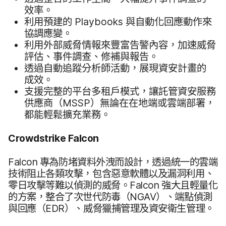
效率。
利用​預建​的
Playbooks
與​自動化回​應​動作來​
協調​應變。
利用​外部​威脅情報​來​豐​富告警​內容，​加速​威脅​
評估、​事件​調查、​修補​與​報告。
透過​自動​追蹤​分析師​活動，​展現​資安​計畫​的​
成效。
支援​完整​的​平台多​租戶​模式，​讓​託​管​資安​服務​
供​應商（
MSSP
）​無論​在​在​地端​或​雲端部署，​
都​能​輕鬆​擴充​業務。
Crowdstrike Falcon
Falcon
專為​防堵​資料​外洩​而​設計，​透過​統一​的​雲端​
技術​阻止​各​類​攻擊，​包含​惡意​軟體​以及​漏洞​利用、​
零日​攻擊​等​難以​偵測​的​威脅。
Falcon
強​大且​輕量​化​
的​方案，​整合​了​次​世代​防毒​（
NGAV
）、​端點​偵測​
與​回應​（
EDR
）、​威脅​獵捕​管理​及​資安​衛生​管理。