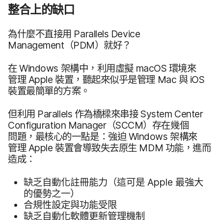
整合​上​的​缺口
為​什麼​不​直接用
Parallels Device
Management
（
PDM
）​就​好？
在
Windows
架構​中，​利用​虛擬
macOS
環境來​
管理
Apple
裝置，​聽起​來​似乎​是​管理
Mac
與
iOS
裝置​最​簡單​的​方案。
但​利用
Parallels
作​為​橋樑來​串接
System Center
Configuration Manager
（
SCCM
）存在​幾​個​
問題，​最​核心​的​一點是：​強迫
Windows
架構來​
管理
Apple
裝置​會​導致​失去​原生
MDM
功能，​進而​
造成：
缺乏​自動化註冊​能​力（​這​可​是
Apple
最​強大​
的​優勢​之​一​）
合規性​設定​與​功能​受​限
缺乏​自動化​軟體​更​新​管理​機制