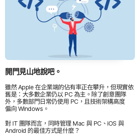
開門​見山地​說吧。
雖然
Apple
在​企業​端​的​佔有​率​正在​攀升，​但​現實​依​
舊是：​大多數​企業​仍​以
PC
為主。​除了​創意團隊​
外，​多數​部門日常​仍​使用
PC
，​且​技術​架構​高度​
偏向
Windows
。
對
IT
團隊​而言，​同時​管理
Mac
與
PC
、
iOS
與
Android
的​最佳​方式​是​什麼？