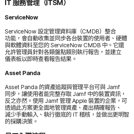
IT
服務​管理​（
ITSM
）
ServiceNow
ServiceNow
設定​管理​資料​庫​（
CMDB
）​整合​
功能，​會​自動​收集​並​同步​各​台​裝置​的​使用​者、​硬體​
與​軟體​資料​至​您​的
ServiceNow CMDB
中。​它​還​
允許​管理員​針對​各​類盤點​類別​執行​報告，​並​建立​
儀表板​以​即​時​查​看​報告​結果。
Asset Panda
Asset Panda
的​資產​追蹤​與​管理​平台可​與
Jamf
同步，​讓​使用​者​能​完整​存​取
Jamf
中​的​裝置​資訊，​
反之​亦然。​使用
Jamf
管理
Apple
裝置​的​企業，​可​
透過​此​方案​更​全面​地​管理​資產、​產出​精確​報告、​
減少​手動​輸入、​執行​徹底​的
IT
稽核，​並​做出​更​明智​
的​採購​決策。