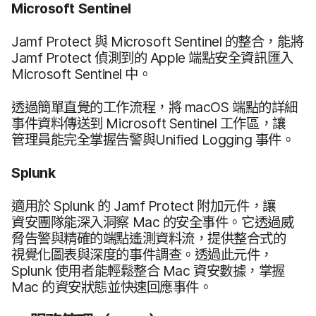
Microsoft Sentinel
Jamf Protect
與
Microsoft Sentinel
的​整合，​能​將
Jamf Protect
偵測到​的
Apple
端點​安全​資訊​匯入
Microsoft Sentinel
中。
透過​簡單​直覺​的​工作​流程，​將
macOS
端點​的​詳細​
事件​資料​傳送​到
Microsoft Sentinel
工作區，​讓​
管理員​能​完全​掌​握告警​與
Unified Logging
事件。
Splunk
適用​於
Splunk
的
Jamf Protect
附加​元​件，​讓​
資安團隊​能​深入​洞察
Mac
的​安全​事件。​它​透過​威​
脅告警​與​精確​的​端點遙測​資料流，​提供​整​合式​的​
視覺化​圖表​與​深度​的​事件​調查。​透過​此​元件，
Splunk
使用​者​能​輕鬆​整合
Mac
資安​數據，​掌握
Mac
的​資安​狀態​並​快速​回應​事件。