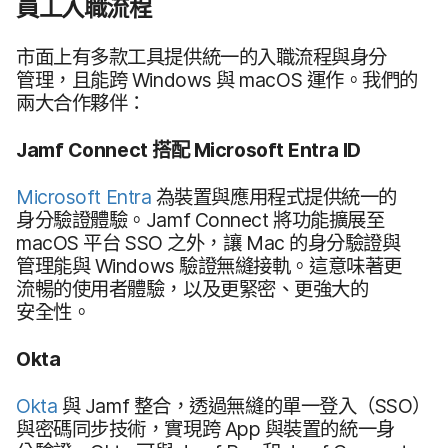
員工​入​職​流程
市面​上​有​多款​工具​提供​統一​的​入職​流程​與​身分​
管理，​且​能​跨
Windows
與
macOS
運作。​我們​的​
兩​大​合作​夥伴：
Jamf Connect
搭配
Microsoft Entra ID
Microsoft Entra
為​裝置​與​應用​程式​提供​統一​的​
身分驗​證​體驗。
Jamf Connect
將​功能​擴展​至
macOS
平​台
SSO
之​外，​讓
Mac
的​身分驗證​與​
管理​能​與
Windows
驗​證​無縫​接軌。​這​意​味著​更​
流暢​的​使用​者​體驗，​以及​更​緊密、​更​強大​的​
安全性。
Okta
Okta
與
Jamf
整合，​透過​無縫​的​單一​登入​（
SSO
）​
與​密碼​同步​技術，​實現​跨
App
與​裝置​的​統一​身​