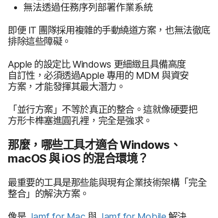
無法​透過​任務序列部署​作業​系統
即​便
IT
團隊​採用​複雜​的​手動​繞道​方案，​也​無法​徹底​
排除​這些​障礙。
Apple
的​設定​比
Windows
更​細​緻且​具備​高度​
自訂性，​必須​透過
Apple
專用​的
MDM
與​資安​
方案，​才​能​發揮​其​最​大​潛力。
「並​行​方案」​不​等​於​真正​的​整合。​這​就​像硬​要​把​
方形卡​榫塞進圓​孔裡，​完全​是​強求。
那麼，​哪些​工具​才​適合
Windows
、
macOS
與
iOS
的​混合​環境？
最​重要​的​工具​是​那些​能​與​現有​企業​技術​架構​「完全​
整合」​的​解決​方案。
像​是
Jamf for Mac
與
Jamf for Mobile
解決​