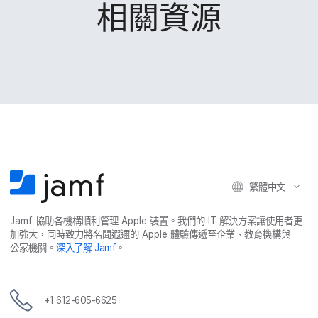
相關​資源
繁體​中文
Jamf
協助​各​機構​順利​管理
Apple
裝置。​我們​的
IT
解決​方案​讓​使用​者​更​
加強​大，​同時​致力​將​名聞​遐邇​的
Apple
體驗​傳遞​至​企業、​教育​機構​與​
公家​機關。
深入​了​解
Jamf
。
+
1 612-605-6625