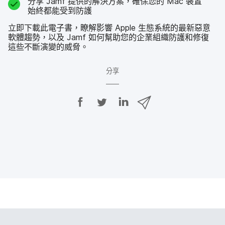
分享
Jamf
提供​的​解決​方案，​確保您​的
Mac
裝置​
始終​都​能​受到​防護
立即​下​載​此​電子書，​瞭解​影響
Apple
生態​系統​的​最​新​惡意​
軟體​趨勢，​以及
Jamf
如何​幫助您​的​企業​組織​防護​和​修復​
這些​不斷​演變​的​威脅。
分享
分
分
分
透
享
享
享
過
E
至
至
至
m
F
T
L
a
a
w
i
i
c
i
n
l
e
t
k
分
b
t
e
享
o
e
d
o
r
I
k
n