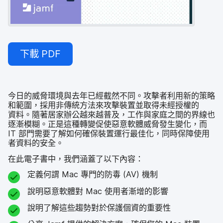
下載
PDF
今日​的​威脅​環境​與​去年​已經​截然​不同。​攻擊​者​利用​新​的​策略​
和​範圍，​採用​非​傳統方法來​攻擊​裝置​並​取得​未​經授權​的​
資料。​隨著​居家​辦公越​來​越普​及，​工作​與​家庭​之間​的​界線​也​
逐漸​模糊。​正是​這​種​轉變​促使​惡意軟體​威脅​發生​變化，​而
IT
部門​需要​了​解如​何確保​裝置​運行​最佳化，​同時​保障​使用​
者​資料​的​安全。
在​此​電子書中，​我們​涵蓋​了​以下​內容：
定​義何​謂
Mac
專門​的​防毒
(
AV
)
機制
說明​惡意​軟體​對
Mac
使用​者​漸增​的​影響
說明​了​解​這些​趨勢​對於​保護​個資​的​重要​性