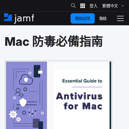
網
站
繁體​中文
跳
搜
尋
聯絡
開始試用
至
住
切
家
換
主
Mac
防毒​必備​指南
要
瀏
覽
內
容