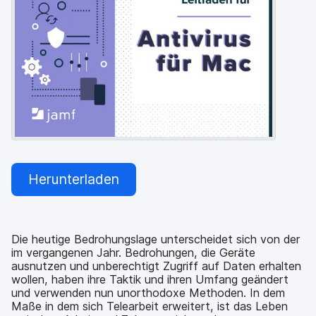
a
n
u
p
t
i
n
h
a
l
t
e
n
Herunterladen
Die heutige Bedrohungslage unterscheidet sich von der
im vergangenen Jahr. Bedrohungen, die Geräte
ausnutzen und unberechtigt Zugriff auf Daten erhalten
wollen, haben ihre Taktik und ihren Umfang geändert
und verwenden nun unorthodoxe Methoden. In dem
Maße in dem sich Telearbeit erweitert, ist das Leben