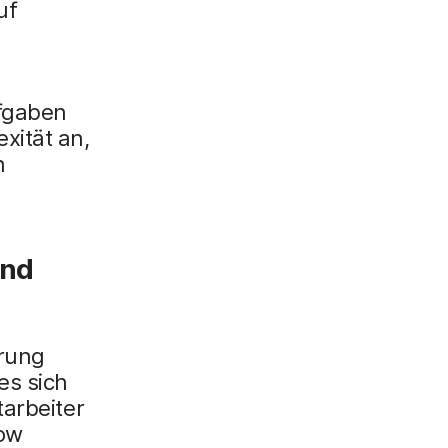
uf
ufgaben
xität an,
n
und
hrung
es sich
tarbeiter
Now