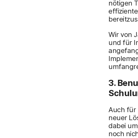
nötigen 
effizient
bereitzus
Wir von J
und für 
angefang
Implemen
umfangre
3. Benu
Schulu
Auch für 
neuer Lö
dabei um 
noch nic