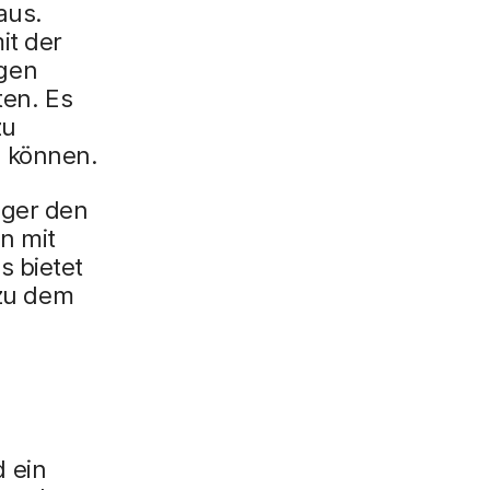
aus.
it der
egen
ten. Es
zu
u können.
nger den
n mit
s bietet
 zu dem
 ein