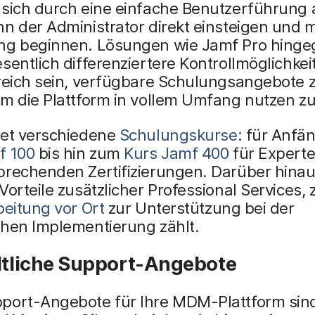
 sich durch eine einfache Benutzerführung 
n der Administrator direkt einsteigen und m
ng beginnen. Lösungen wie Jamf Pro hing
sentlich differenziertere Kontrollmöglichkei
freich sein, verfügbare Schulungsangebote 
um die Plattform in vollem Umfang nutzen z
tet verschiedene
Schulungskurse
: für Anfä
f 100
bis hin zum
Kurs Jamf 400
für Experte
prechenden Zertifizierungen. Darüber hinau
Vorteile zusätzlicher Professional Services,
beitung vor Ort
zur Unterstützung bei der
chen Implementierung zählt.
ältliche Support-Angebote
port-Angebote für Ihre MDM-Plattform sind