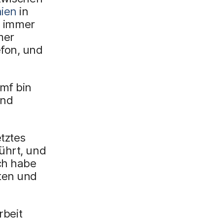
x
nien
in
i
 immer
n
mer
g
efon, und
}
amf bin
und
tztes
ührt, und
ch habe
ten und
rbeit