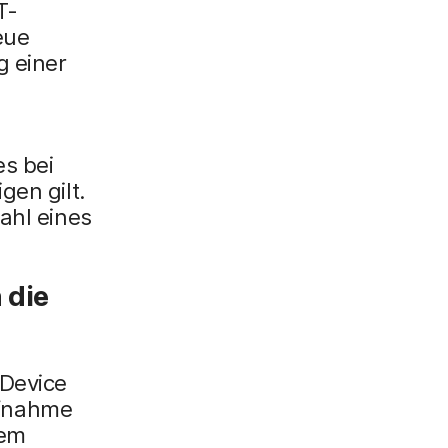
T-
eue
g einer
es bei
gen gilt.
ahl eines
 die
 Device
ufnahme
Dem