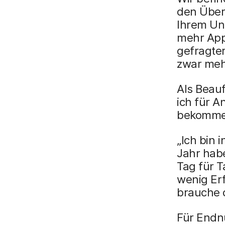
den Über
Ihrem Un
mehr App
gefragte
zwar meh
Als Beauf
ich für 
bekomme 
„Ich bin 
Jahr habe
Tag für 
wenig Er
brauche 
Für Endnu