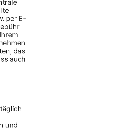
ntrale
lte
. per E-
gebühr
 Ihrem
ernehmen
ten, das
ass auch
täglich
n und