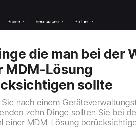
Preise
Ressourcen
Partner
inge die man bei der 
er MDM-Lösung
cksichtigen sollte
Sie nach einem Geräteverwaltungst
genden zehn Dinge sollten Sie bei de
l einer MDM-Lösung berücksichtige