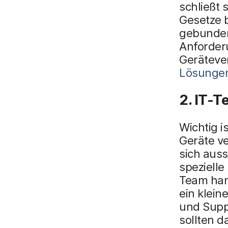
schließt 
Gesetze b
gebunden 
Anforder
Gerätever
Lösungen
2. IT-
Wichtig i
Geräte ve
sich auss
spezielle
Team han
ein klein
und Suppo
sollten d