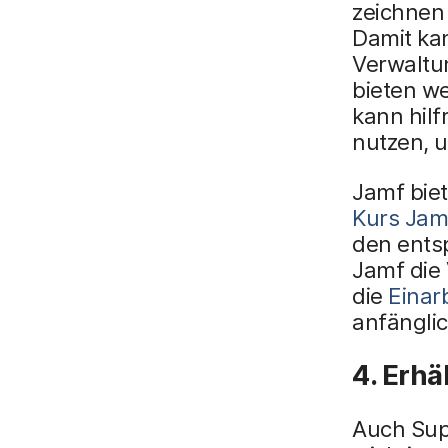
zeichnen
Damit kan
Verwaltu
bieten we
kann hil
nutzen, 
Jamf bie
Kurs Jam
den ents
Jamf die 
die
Einar
anfängli
4. Erh
Auch Sup