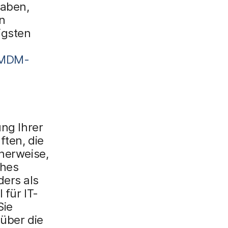
gaben,
n
igsten
e MDM-
ung Ihrer
ften, die
cherweise,
ches
ders als
 für IT-
Sie
 über die