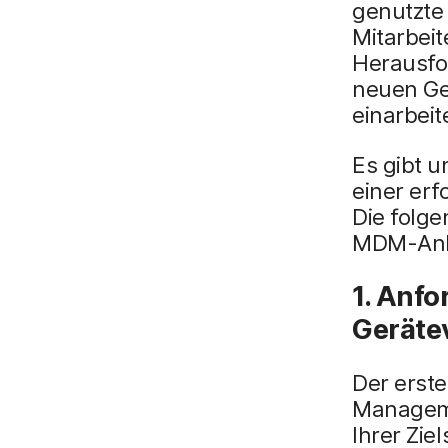
genutzte 
Mitarbeit
Herausfor
neuen Ge
einarbei
Es gibt u
einer erf
Die folge
MDM-Anbi
1. Anf
Geräte
Der erste
Manageme
Ihrer Zie