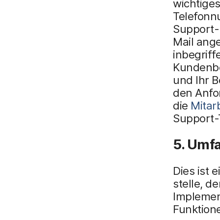
wichtiges
Telefonn
Support-M
Mail ang
inbegriff
Kundenbe
und Ihr B
den Anfo
die
Mitarb
Support-
5. Umf
Dies ist 
stelle, 
Implemen
Funktion