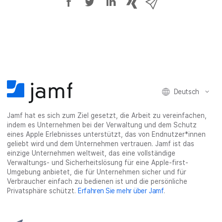
u
u
u
p
i
f
f
f
h
a
F
T
L
r
E
a
w
i
a
-
c
i
n
s
M
e
t
k
e
a
b
t
e
:
i
Deutsch
o
e
d
s
l
o
r
I
h
t
Jamf hat es sich zum Ziel gesetzt, die Arbeit zu vereinfachen,
k
t
n
a
e
indem es Unternehmen bei der Verwaltung und dem Schutz
t
e
t
r
i
eines Apple Erlebnisses unterstützt, das von Endnutzer*innen
e
i
e
e
l
geliebt wird und dem Unternehmen vertrauen. Jamf ist das
i
l
i
_
e
einzige Unternehmen weltweit, das eine vollständige
Verwaltungs- und Sicherheitslösung für eine Apple-first-
l
e
l
o
n
Umgebung anbietet, die für Unternehmen sicher und für
e
n
e
n
Verbraucher einfach zu bedienen ist und die persönliche
n
n
_
Privatsphäre schützt.
Erfahren Sie mehr über Jamf
.
x
i