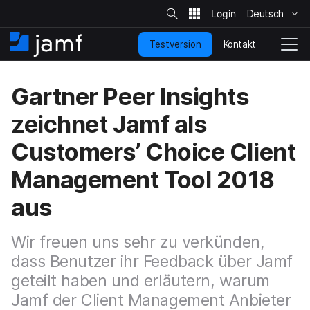
S
i
Deutsch
Ü
t
e
b
-
Kontakt
Testversion
e
S
N
S
u
r
t
a
c
s
a
v
h
Gartner Peer Insights
p
e
r
i
r
t
g
zeichnet Jamf als
i
s
a
n
e
t
Customers’ Choice Client
g
i
i
e
t
o
Management Tool 2018
n
e
n
u
u
aus
n
m
d
s
z
c
Wir freuen uns sehr zu verkünden,
u
h
d
dass Benutzer ihr Feedback über Jamf
a
e
l
geteilt haben und erläutern, warum
n
t
Jamf der Client Management Anbieter
H
e