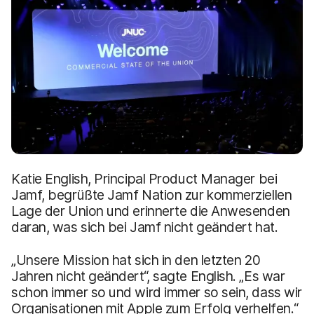
a
n
u
p
t
i
n
h
a
l
t
e
n
Katie English, Principal Product Manager bei
Jamf, begrüßte Jamf Nation zur kommerziellen
Lage der Union und erinnerte die Anwesenden
daran, was sich bei Jamf nicht geändert hat.
„Unsere Mission hat sich in den letzten 20
Jahren nicht geändert“, sagte English. „Es war
schon immer so und wird immer so sein, dass wir
Organisationen mit Apple zum Erfolg verhelfen.“