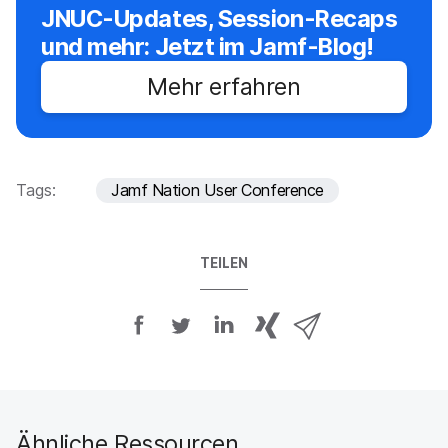
JNUC-Updates, Session-Recaps
und mehr: Jetzt im Jamf-Blog!
Mehr erfahren
Tags:
Jamf Nation User Conference
TEILEN
A
A
A
{
V
u
u
u
p
i
f
f
f
h
a
F
T
L
r
E
a
w
i
a
-
c
i
n
s
M
Ähnliche Ressourcen