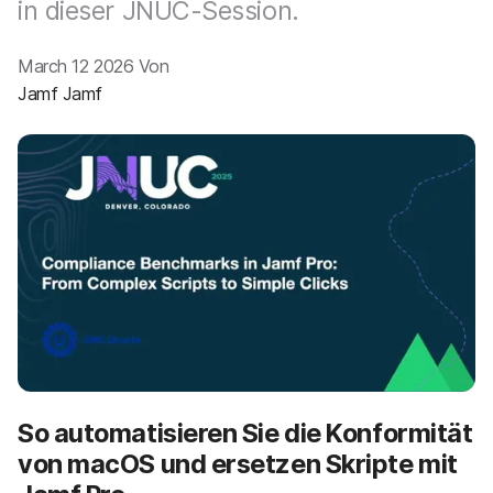
a
in dieser JNUC-Session.
n
u
p
March 12 2026 Von
t
i
Jamf Jamf
n
h
a
l
t
e
n
So automatisieren Sie die Konformität
von macOS und ersetzen Skripte mit