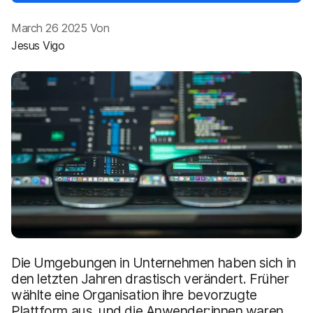
a
n
u
March 26 2025 Von
p
t
Jesus Vigo
i
n
h
a
l
t
e
n
Die Umgebungen in Unternehmen haben sich in
den letzten Jahren drastisch verändert. Früher
wählte eine Organisation ihre bevorzugte
Plattform aus, und die Anwender:innen waren