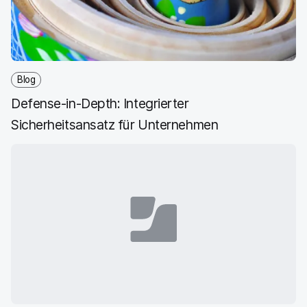
l
e
l
o
n
e
n
e
n
n
n
_
x
i
Blog
n
Defense-in-Depth: Integrierter
g
}
Sicherheitsansatz für Unternehmen