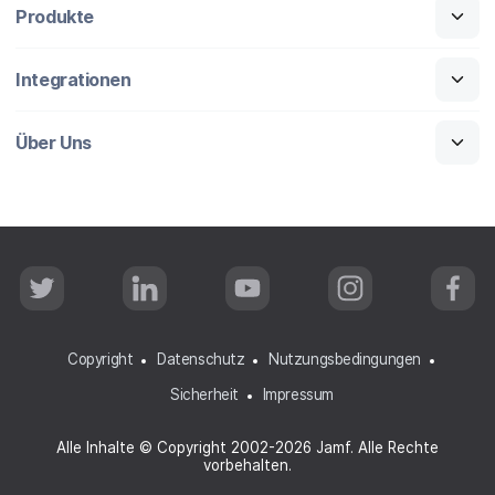
Produkte
Integrationen
Über Uns
T
L
Y
I
F
w
i
o
n
a
i
n
u
s
c
t
k
T
t
e
t
e
u
a
b
Copyright
Datenschutz
Nutzungsbedingungen
e
d
b
g
o
r
I
e
r
o
Sicherheit
Impressum
n
a
k
m
Alle Inhalte © Copyright 2002-2026 Jamf. Alle Rechte
vorbehalten.