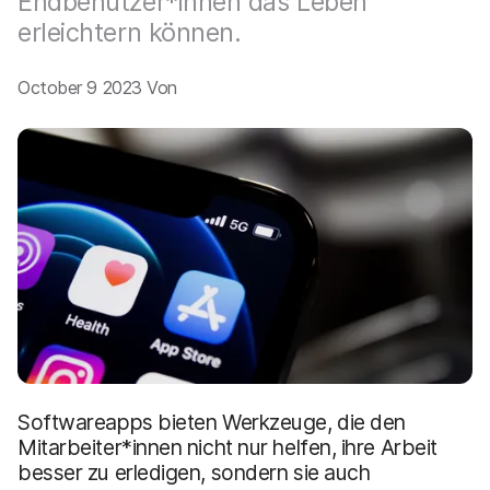
Endbenutzer*innen das Leben
a
n
u
erleichtern können.
p
t
October 9 2023 Von
i
n
h
a
l
t
e
n
Softwareapps bieten Werkzeuge, die den
Mitarbeiter*innen nicht nur helfen, ihre Arbeit
besser zu erledigen, sondern sie auch