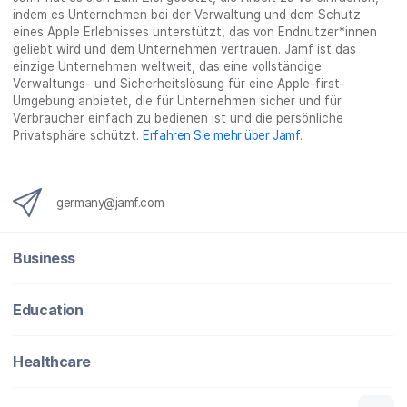
indem es Unternehmen bei der Verwaltung und dem Schutz
t
e
t
r
i
eines Apple Erlebnisses unterstützt, das von Endnutzer*innen
e
i
e
e
l
geliebt wird und dem Unternehmen vertrauen. Jamf ist das
i
l
i
_
e
einzige Unternehmen weltweit, das eine vollständige
Verwaltungs- und Sicherheitslösung für eine Apple-first-
l
e
l
o
n
Umgebung anbietet, die für Unternehmen sicher und für
e
n
e
n
Verbraucher einfach zu bedienen ist und die persönliche
n
n
_
Privatsphäre schützt.
Erfahren Sie mehr über Jamf
.
x
i
n
germany@jamf.com
g
}
Business
Education
Healthcare