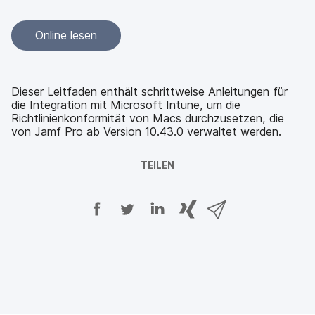
Online lesen
Dieser Leitfaden enthält schrittweise Anleitungen für
die Integration mit Microsoft Intune, um die
Richtlinienkonformität von Macs durchzusetzen, die
von Jamf Pro ab Version 10.43.0 verwaltet werden.
TEILEN
A
A
A
{
V
u
u
u
p
i
f
f
f
h
a
F
T
L
r
E
a
w
i
a
-
c
i
n
s
M
e
t
k
e
a
b
t
e
:
i
o
e
d
s
l