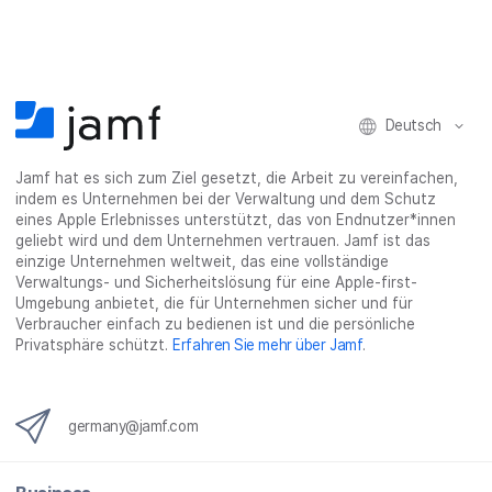
o
r
I
h
t
k
t
n
a
e
t
e
t
r
i
e
i
e
e
l
i
l
i
_
e
l
e
l
o
n
Deutsch
e
n
e
n
n
n
_
x
Jamf hat es sich zum Ziel gesetzt, die Arbeit zu vereinfachen,
i
indem es Unternehmen bei der Verwaltung und dem Schutz
n
eines Apple Erlebnisses unterstützt, das von Endnutzer*innen
g
geliebt wird und dem Unternehmen vertrauen. Jamf ist das
}
einzige Unternehmen weltweit, das eine vollständige
Verwaltungs- und Sicherheitslösung für eine Apple-first-
Umgebung anbietet, die für Unternehmen sicher und für
Verbraucher einfach zu bedienen ist und die persönliche
Privatsphäre schützt.
Erfahren Sie mehr über Jamf
.
germany@jamf.com