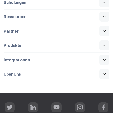
Schulungen
Ressourcen
Partner
Produkte
Integrationen
Über Uns
T
L
Y
I
F
w
i
o
n
a