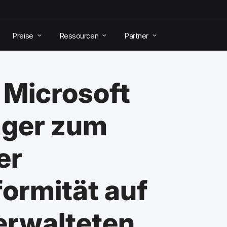
Preise
Ressourcen
Partner
t Microsoft
ager zum
er
formität auf
erwalteten