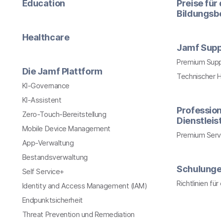
Education
Preise für
Bildungsb
Healthcare
Jamf Supp
Premium Sup
Die Jamf Plattform
Technischer 
KI-Governance
KI-Assistent
Profession
Zero-Touch-Bereitstellung
Dienstlei
Mobile Device Management
Premium Serv
App-Verwaltung
Bestandsverwaltung
Schulung
Self Service+
Richtlinien fü
Identity and Access Management (IAM)
Endpunktsicherheit
Threat Prevention und Remediation