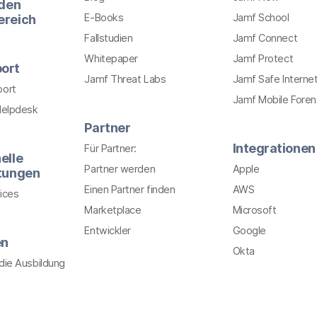
 den
E-Books
Jamf School
ereich
Fallstudien
Jamf Connect
Whitepaper
Jamf Protect
ort
Jamf Threat Labs
Jamf Safe Interne
port
Jamf Mobile Foren
Helpdesk
Partner
Integrationen
Für Partner:
elle
Partner werden
Apple
stungen
Einen Partner finden
AWS
ices
Marketplace
Microsoft
Entwickler
Google
en
Okta
r die Ausbildung