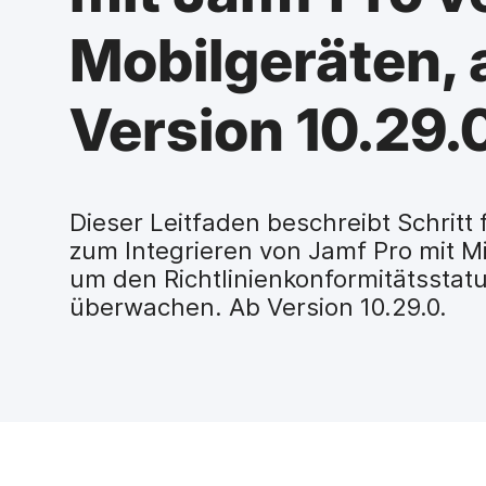
H
a
Mobilgeräten, 
u
p
t
Version 10.29.
i
n
h
a
l
Dieser Leitfaden beschreibt Schritt 
t
zum Integrieren von Jamf Pro mit M
e
um den Richtlinienkonformitätsstat
n
überwachen. Ab Version 10.29.0.