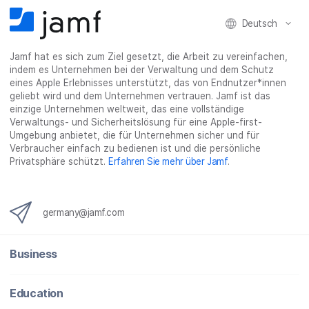
i
l
i
_
e
l
e
l
o
n
Deutsch
e
n
e
n
n
n
_
x
Jamf hat es sich zum Ziel gesetzt, die Arbeit zu vereinfachen,
i
indem es Unternehmen bei der Verwaltung und dem Schutz
n
eines Apple Erlebnisses unterstützt, das von Endnutzer*innen
g
geliebt wird und dem Unternehmen vertrauen. Jamf ist das
}
einzige Unternehmen weltweit, das eine vollständige
Verwaltungs- und Sicherheitslösung für eine Apple-first-
Umgebung anbietet, die für Unternehmen sicher und für
Verbraucher einfach zu bedienen ist und die persönliche
Privatsphäre schützt.
Erfahren Sie mehr über Jamf
.
germany@jamf.com
Business
Education