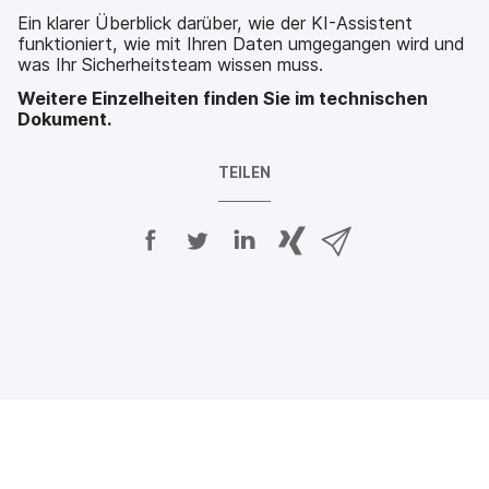
Ein klarer Überblick darüber, wie der KI-Assistent
funktioniert, wie mit Ihren Daten umgegangen wird und
was Ihr Sicherheitsteam wissen muss.
Weitere Einzelheiten finden Sie im technischen
Dokument.
TEILEN
A
A
A
{
V
u
u
u
p
i
f
f
f
h
a
F
T
L
r
E
a
w
i
a
-
c
i
n
s
M
e
t
k
e
a
b
t
e
:
i
o
e
d
s
l
o
r
I
h
t
k
t
n
a
e
t
e
t
r
i
e
i
e
e
l