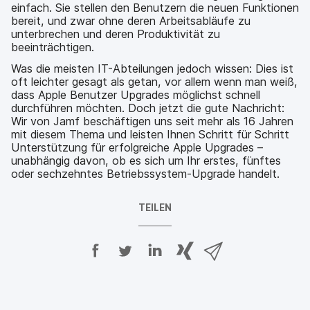
einfach. Sie stellen den Benutzern die neuen Funktionen
bereit, und zwar ohne deren Arbeitsabläufe zu
unterbrechen und deren Produktivität zu
beeinträchtigen.
Was die meisten IT-Abteilungen jedoch wissen: Dies ist
oft leichter gesagt als getan, vor allem wenn man weiß,
dass Apple Benutzer Upgrades möglichst schnell
durchführen möchten. Doch jetzt die gute Nachricht:
Wir von Jamf beschäftigen uns seit mehr als 16 Jahren
mit diesem Thema und leisten Ihnen Schritt für Schritt
Unterstützung für erfolgreiche Apple Upgrades –
unabhängig davon, ob es sich um Ihr erstes, fünftes
oder sechzehntes Betriebssystem-Upgrade handelt.
TEILEN
A
A
A
{
V
u
u
u
p
i
f
f
f
h
a
F
T
L
r
E
a
w
i
a
-
c
i
n
s
M