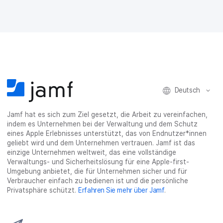
e
t
k
e
a
b
t
e
:
i
o
e
d
s
l
o
r
I
h
t
k
t
n
a
e
t
e
t
r
i
e
i
e
e
l
i
l
i
_
e
l
e
l
o
n
Deutsch
e
n
e
n
n
n
_
x
Jamf hat es sich zum Ziel gesetzt, die Arbeit zu vereinfachen,
i
indem es Unternehmen bei der Verwaltung und dem Schutz
n
eines Apple Erlebnisses unterstützt, das von Endnutzer*innen
g
geliebt wird und dem Unternehmen vertrauen. Jamf ist das
}
einzige Unternehmen weltweit, das eine vollständige
Verwaltungs- und Sicherheitslösung für eine Apple-first-
Umgebung anbietet, die für Unternehmen sicher und für
Verbraucher einfach zu bedienen ist und die persönliche
Privatsphäre schützt.
Erfahren Sie mehr über Jamf
.