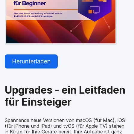
a
n
u
p
t
i
n
h
a
l
t
Herunterladen
e
n
Upgrades - ein Leitfaden
für Einsteiger
Spannende neue Versionen von macOS (für Mac), iOS
(für iPhone und iPad) und tvOS (für Apple TV) stehen
in Kürze für Ihre Geräte bereit. Ihre Aufgabe ist ganz