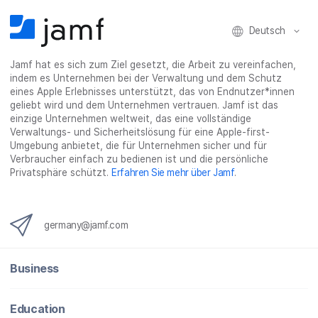
l
e
l
o
n
e
n
e
n
Deutsch
n
n
_
x
Jamf hat es sich zum Ziel gesetzt, die Arbeit zu vereinfachen,
i
indem es Unternehmen bei der Verwaltung und dem Schutz
n
eines Apple Erlebnisses unterstützt, das von Endnutzer*innen
g
geliebt wird und dem Unternehmen vertrauen. Jamf ist das
}
einzige Unternehmen weltweit, das eine vollständige
Verwaltungs- und Sicherheitslösung für eine Apple-first-
Umgebung anbietet, die für Unternehmen sicher und für
Verbraucher einfach zu bedienen ist und die persönliche
Privatsphäre schützt.
Erfahren Sie mehr über Jamf
.
germany@jamf.com
Business
Education