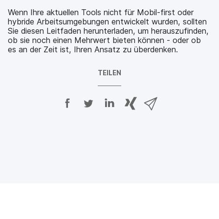
Wenn Ihre aktuellen Tools nicht für Mobil-first oder
hybride Arbeitsumgebungen entwickelt wurden, sollten
Sie diesen Leitfaden herunterladen, um herauszufinden,
ob sie noch einen Mehrwert bieten können - oder ob
es an der Zeit ist, Ihren Ansatz zu überdenken.
TEILEN
A
A
A
{
V
u
u
u
p
i
f
f
f
h
a
F
T
L
r
E
a
w
i
a
-
c
i
n
s
M
e
t
k
e
a
b
t
e
:
i
o
e
d
s
l
o
r
I
h
t
k
t
n
a
e
t
e
t
r
i
e
i
e
e
l
i
l
i
_
e