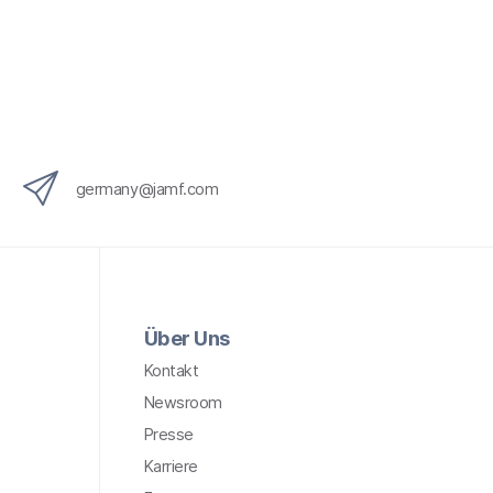
x
i
n
g
}
germany@jamf.com
Über Uns
Kontakt
Newsroom
Presse
Karriere