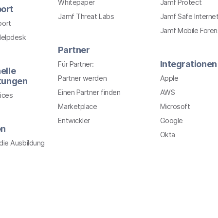
Whitepaper
Jamf Protect
ort
Jamf Threat Labs
Jamf Safe Interne
port
Jamf Mobile Foren
Helpdesk
Partner
Integrationen
Für Partner:
elle
Partner werden
Apple
stungen
Einen Partner finden
AWS
ices
Marketplace
Microsoft
Entwickler
Google
en
Okta
r die Ausbildung