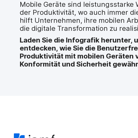
H
Mobile Geräte sind leistungsstarke
a
der Produktivität, wo auch immer di
u
hilft Unternehmen, ihre mobilen Ar
p
die digitale Transformation zu realis
t
i
Laden Sie die Infografik herunter,
n
h
entdecken, wie Sie die Benutzerfre
a
Produktivität mit mobilen Geräten 
l
Konformität und Sicherheit gewähr
t
e
n