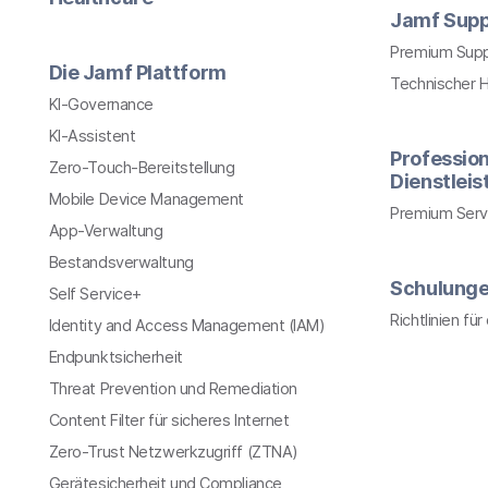
Jamf Supp
Premium Sup
Die Jamf Plattform
Technischer 
KI-Governance
KI-Assistent
Profession
Zero-Touch-Bereitstellung
Dienstlei
Mobile Device Management
Premium Serv
App-Verwaltung
Bestandsverwaltung
Schulung
Self Service+
Richtlinien fü
Identity and Access Management (IAM)
Endpunktsicherheit
Threat Prevention und Remediation
Content Filter für sicheres Internet
Zero-Trust Netzwerkzugriff (ZTNA)
Gerätesicherheit und Compliance