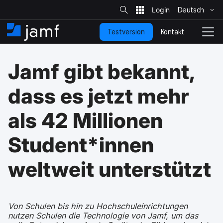
S
i
Deutsch
Ü
t
e
b
-
Kontakt
Testversion
e
S
N
S
u
r
t
a
c
s
a
v
h
Jamf gibt bekannt,
p
e
r
i
r
t
g
i
s
a
dass es jetzt mehr
n
e
t
g
i
i
als 42 Millionen
e
t
o
n
e
n
u
u
Student*innen
n
m
d
s
weltweit unterstützt
z
c
u
h
d
a
e
l
n
Von Schulen bis hin zu Hochschuleinrichtungen
t
H
nutzen Schulen die Technologie von Jamf, um das
e