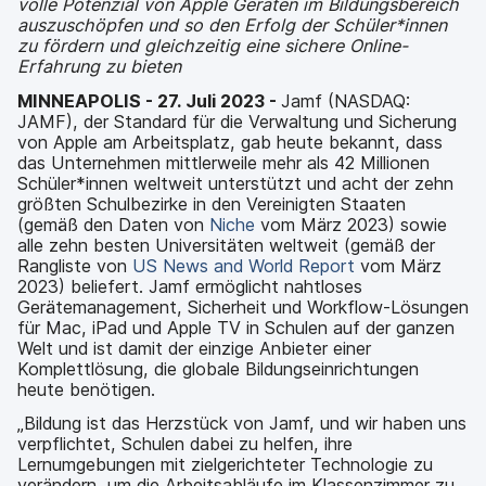
volle Potenzial von Apple Geräten im Bildungsbereich
a
n
auszuschöpfen und so den Erfolg der Schüler*innen
u
zu fördern und gleichzeitig eine sichere Online-
p
Erfahrung zu bieten
t
i
MINNEAPOLIS - 27. Juli 2023 -
Jamf (NASDAQ:
n
JAMF), der Standard für die Verwaltung und Sicherung
h
von Apple am Arbeitsplatz, gab heute bekannt, dass
a
das Unternehmen mittlerweile mehr als 42 Millionen
l
Schüler*innen weltweit unterstützt und acht der zehn
t
größten Schulbezirke in den Vereinigten Staaten
e
(gemäß den Daten von
Niche
vom März 2023) sowie
n
alle zehn besten Universitäten weltweit (gemäß der
Rangliste von
US News and World Report
vom März
2023) beliefert. Jamf ermöglicht nahtloses
Gerätemanagement, Sicherheit und Workflow-Lösungen
für Mac, iPad und Apple TV in Schulen auf der ganzen
Welt und ist damit der einzige Anbieter einer
Komplettlösung, die globale Bildungseinrichtungen
heute benötigen.
„Bildung ist das Herzstück von Jamf, und wir haben uns
verpflichtet, Schulen dabei zu helfen, ihre
Lernumgebungen mit zielgerichteter Technologie zu
verändern, um die Arbeitsabläufe im Klassenzimmer zu