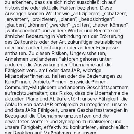
zu erkennen, dass sie sich nicht ausschließlich auf
historische oder aktuelle Fakten beziehen. Diese
Aussagen können Wörter wie „antizipieren“, „schätzen“,
„erwarten“, „projizieren“, „planen“, „beabsichtigen“,
„glauben“, „können“, „werden“, „sollten“, „haben können“,
„wahrscheinlich“ und andere Wörter und Begriffe mit
ähnlicher Bedeutung in Verbindung mit der Erörterung
des Zeitpunkts oder der Art zukünftiger betrieblicher
oder finanzieller Leistungen oder anderer Ereignisse
enthalten. Zu diesen Risiken, Ungewissheiten,
Annahmen und anderen Faktoren gehören unter
anderem: die Auswirkung der Übernahme auf die
Fähigkeit von Jamf oder dataJAR, wichtige
Mitarbeiter*innen zu halten oder die Beziehungen zu
Kund*innen, Anbieter*innen, Entwickler*innen,
Community-Mitgliedern und anderen Geschäftspartnern
aufrechtzuerhalten; das Risiko, dass die Übernahme die
aktuellen Pläne und Abläufe stört; unsere Fähigkeit, die
Abläufe von dataJAR erfolgreich zu integrieren; unsere
und dataJARs Fähigkeit, unsere Geschäftsstrategien in
Bezug auf die Übernahme umzusetzen und die
erwarteten Vorteile und Synergien zu realisieren; und
unsere Fähigkeit, effektiv zu konkurrieren, einschließlich
der Reaktion auf Maßnahmen, die unsere