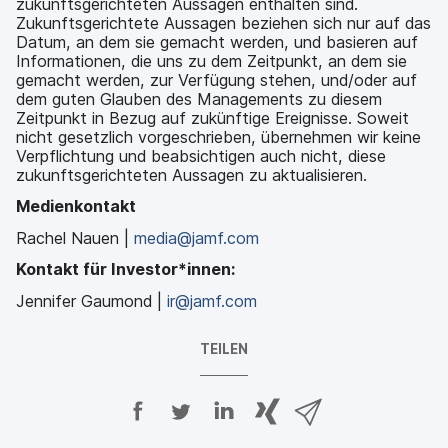
zukunftsgerichteten Aussagen enthalten sind.
Zukunftsgerichtete Aussagen beziehen sich nur auf das
Datum, an dem sie gemacht werden, und basieren auf
Informationen, die uns zu dem Zeitpunkt, an dem sie
gemacht werden, zur Verfügung stehen, und/oder auf
dem guten Glauben des Managements zu diesem
Zeitpunkt in Bezug auf zukünftige Ereignisse. Soweit
nicht gesetzlich vorgeschrieben, übernehmen wir keine
Verpflichtung und beabsichtigen auch nicht, diese
zukunftsgerichteten Aussagen zu aktualisieren.
Medienkontakt
Rachel Nauen |
media@jamf.com
Kontakt für Investor*innen:
Jennifer Gaumond |
ir@jamf.com
TEILEN
A
A
A
{
V
u
u
u
p
i
f
f
f
h
a