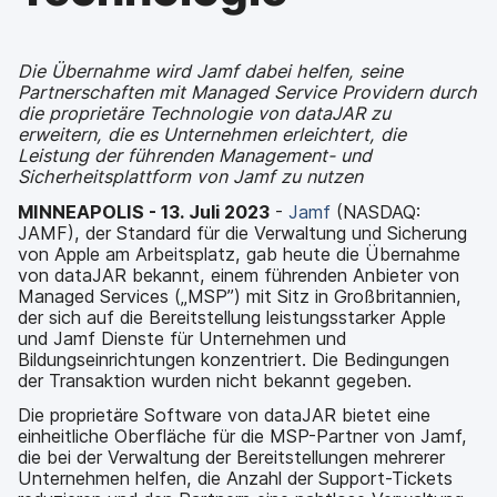
a
n
u
p
Die Übernahme wird Jamf dabei helfen, seine
t
Partnerschaften mit Managed Service Providern durch
i
die proprietäre Technologie von dataJAR zu
n
erweitern, die es Unternehmen erleichtert, die
h
Leistung der führenden Management- und
a
Sicherheitsplattform von Jamf zu nutzen
l
t
MINNEAPOLIS - 13. Juli 2023
-
Jamf
(NASDAQ:
e
JAMF), der Standard für die Verwaltung und Sicherung
n
von Apple am Arbeitsplatz, gab heute die Übernahme
von dataJAR bekannt, einem führenden Anbieter von
Managed Services („MSP”) mit Sitz in Großbritannien,
der sich auf die Bereitstellung leistungsstarker Apple
und Jamf Dienste für Unternehmen und
Bildungseinrichtungen konzentriert. Die Bedingungen
der Transaktion wurden nicht bekannt gegeben.
Die proprietäre Software von dataJAR bietet eine
einheitliche Oberfläche für die MSP-Partner von Jamf,
die bei der Verwaltung der Bereitstellungen mehrerer
Unternehmen helfen, die Anzahl der Support-Tickets