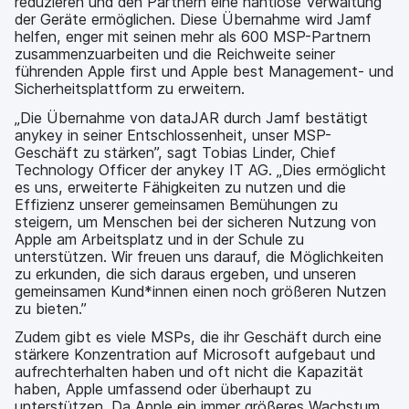
reduzieren und den Partnern eine nahtlose Verwaltung
der Geräte ermöglichen. Diese Übernahme wird Jamf
helfen, enger mit seinen mehr als 600 MSP-Partnern
zusammenzuarbeiten und die Reichweite seiner
führenden Apple first und Apple best Management- und
Sicherheitsplattform zu erweitern.
„Die Übernahme von dataJAR durch Jamf bestätigt
anykey in seiner Entschlossenheit, unser MSP-
Geschäft zu stärken”, sagt Tobias Linder, Chief
Technology Officer der anykey IT AG. „Dies ermöglicht
es uns, erweiterte Fähigkeiten zu nutzen und die
Effizienz unserer gemeinsamen Bemühungen zu
steigern, um Menschen bei der sicheren Nutzung von
Apple am Arbeitsplatz und in der Schule zu
unterstützen. Wir freuen uns darauf, die Möglichkeiten
zu erkunden, die sich daraus ergeben, und unseren
gemeinsamen Kund*innen einen noch größeren Nutzen
zu bieten.”
Zudem gibt es viele MSPs, die ihr Geschäft durch eine
stärkere Konzentration auf Microsoft aufgebaut und
aufrechterhalten haben und oft nicht die Kapazität
haben, Apple umfassend oder überhaupt zu
unterstützen. Da Apple ein immer größeres Wachstum