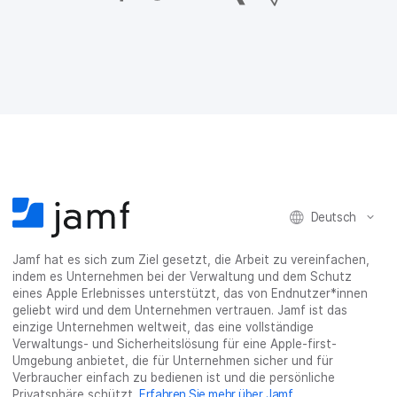
u
u
u
p
i
f
f
f
h
a
F
T
L
r
E
a
w
i
a
-
c
i
n
s
M
e
t
k
e
a
b
t
e
:
i
o
e
d
s
l
o
r
I
h
t
k
t
n
a
e
t
e
t
r
i
e
i
e
e
l
i
l
i
_
e
Deutsch
l
e
l
o
n
e
n
e
n
n
n
_
Jamf hat es sich zum Ziel gesetzt, die Arbeit zu vereinfachen,
x
indem es Unternehmen bei der Verwaltung und dem Schutz
i
eines Apple Erlebnisses unterstützt, das von Endnutzer*innen
n
geliebt wird und dem Unternehmen vertrauen. Jamf ist das
g
einzige Unternehmen weltweit, das eine vollständige
}
Verwaltungs- und Sicherheitslösung für eine Apple-first-
Umgebung anbietet, die für Unternehmen sicher und für
Verbraucher einfach zu bedienen ist und die persönliche
Privatsphäre schützt.
Erfahren Sie mehr über Jamf
.