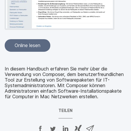
a
n
u
p
t
i
n
h
a
Online lesen
l
t
e
n
In diesem Handbuch erfahren Sie mehr über die
Verwendung von Composer, dem benutzerfreundlichen
Tool zur Erstellung von Softwarepaketen für IT-
Systemadministratoren. Mit Composer können
Administratoren einfach Software-Installationspakete
für Computer in Mac Netzwerken erstellen.
TEILEN
A
A
A
{
V