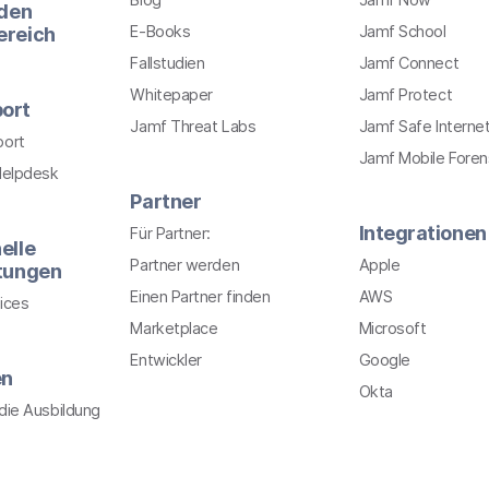
 den
E-Books
Jamf School
ereich
Fallstudien
Jamf Connect
Whitepaper
Jamf Protect
ort
Jamf Threat Labs
Jamf Safe Interne
port
Jamf Mobile Foren
Helpdesk
Partner
Integrationen
Für Partner:
elle
Partner werden
Apple
stungen
Einen Partner finden
AWS
ices
Marketplace
Microsoft
Entwickler
Google
en
Okta
r die Ausbildung