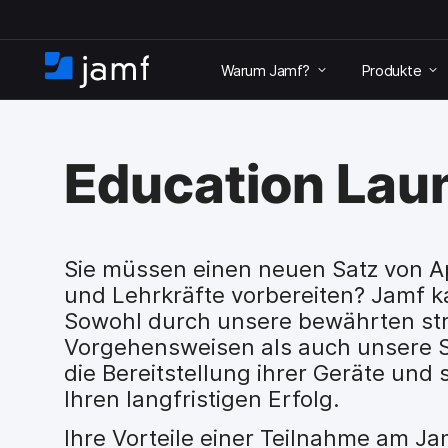
Ü
b
Warum Jamf?
Produkte
e
S
r
t
s
a
p
r
r
Education Lau
t
i
s
n
e
g
i
e
t
n
Sie müssen einen neuen Satz von Ap
e
u
und Lehrkräfte vorbereiten? Jamf k
n
Sowohl durch unsere bewährten st
d
Vorgehensweisen als auch unsere S
z
u
die Bereitstellung ihrer Geräte und
d
Ihren langfristigen Erfolg.
e
n
Ihre Vorteile einer Teilnahme am J