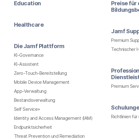
Education
Preise für
Bildungsb
Healthcare
Jamf Supp
Premium Sup
Die Jamf Plattform
Technischer 
KI-Governance
KI-Assistent
Profession
Zero-Touch-Bereitstellung
Dienstlei
Mobile Device Management
Premium Serv
App-Verwaltung
Bestandsverwaltung
Schulung
Self Service+
Richtlinien fü
Identity and Access Management (IAM)
Endpunktsicherheit
Threat Prevention und Remediation