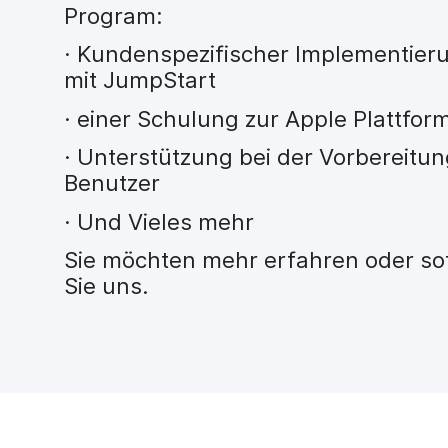
H
Program:
a
u
· Kundenspezifischer Implementier
p
mit JumpStart
t
i
· einer Schulung zur Apple Plattfo
n
h
· Unterstützung bei der Vorbereitun
a
Benutzer
l
t
· Und Vieles mehr
e
n
Sie möchten mehr erfahren oder sof
Sie uns.