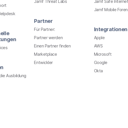
Jamf Threat Labs
Jamf Safe Interne
port
Jamf Mobile Foren
Helpdesk
Partner
Integrationen
Für Partner:
elle
Partner werden
Apple
stungen
Einen Partner finden
AWS
ices
Marketplace
Microsoft
Entwickler
Google
en
Okta
r die Ausbildung