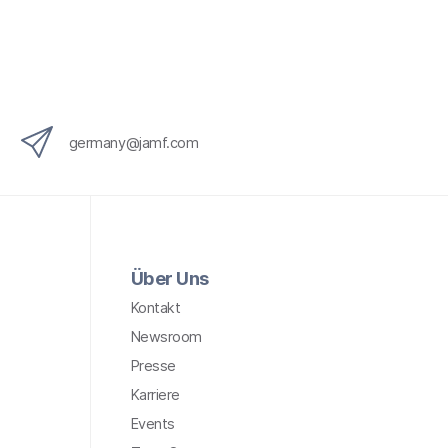
x
i
n
g
}
germany@jamf.com
Über Uns
Kontakt
Newsroom
Presse
Karriere
Events