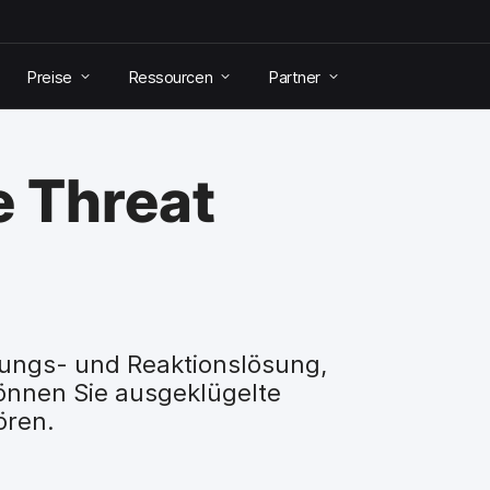
Preise
Ressourcen
Partner
e Threat
nnungs- und Reaktionslösung,
können Sie ausgeklügelte
ören.