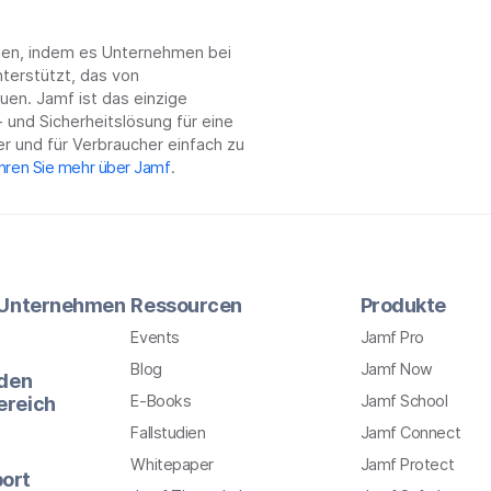
chen, indem es Unternehmen bei
terstützt, das von
en. Jamf ist das einzige
 und Sicherheitslösung für eine
r und für Verbraucher einfach zu
hren Sie mehr über Jamf
.
r Unternehmen
Ressourcen
Produkte
Events
Jamf Pro
Blog
Jamf Now
 den
E-Books
Jamf School
ereich
Fallstudien
Jamf Connect
Whitepaper
Jamf Protect
ort