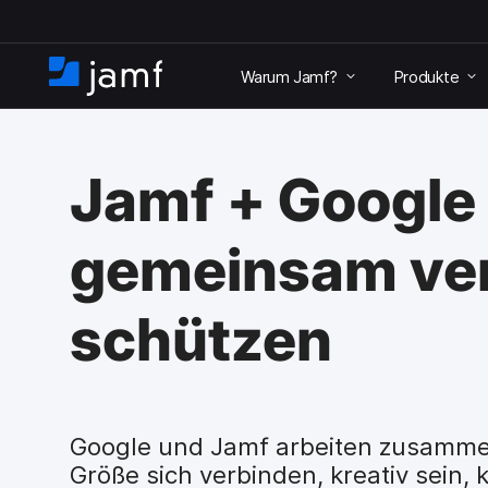
Ü
b
Warum Jamf?
Produkte
e
S
r
t
s
a
p
r
r
Jamf + Google 
t
i
s
n
e
g
gemeinsam ve
i
e
t
n
e
u
schützen
n
d
z
u
d
Google und Jamf arbeiten zusamme
e
n
Größe sich verbinden, kreativ sein, 