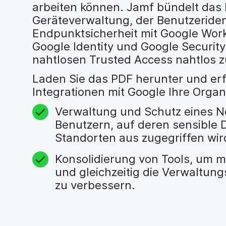
H
arbeiten können. Jamf bündelt das 
a
Geräteverwaltung, der Benutzeriden
u
Endpunktsicherheit mit Google Wor
p
Google Identity und Google Securit
t
i
nahtlosen Trusted Access nahtlos z
n
h
Laden Sie das PDF herunter und erf
a
Integrationen mit Google Ihre Organ
l
t
Verwaltung und Schutz eines N
e
Benutzern, auf deren sensible
n
Standorten aus zugegriffen wir
Konsolidierung von Tools, um m
und gleichzeitig die Verwaltun
zu verbessern.