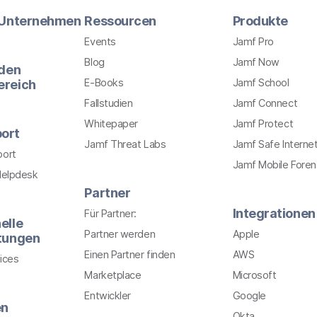
r Unternehmen
Ressourcen
Produkte
Events
Jamf Pro
Blog
Jamf Now
 den
E-Books
Jamf School
ereich
Fallstudien
Jamf Connect
Whitepaper
Jamf Protect
ort
Jamf Threat Labs
Jamf Safe Interne
port
Jamf Mobile Foren
Helpdesk
Partner
Integrationen
Für Partner:
elle
Partner werden
Apple
stungen
Einen Partner finden
AWS
ices
Marketplace
Microsoft
Entwickler
Google
en
Okta