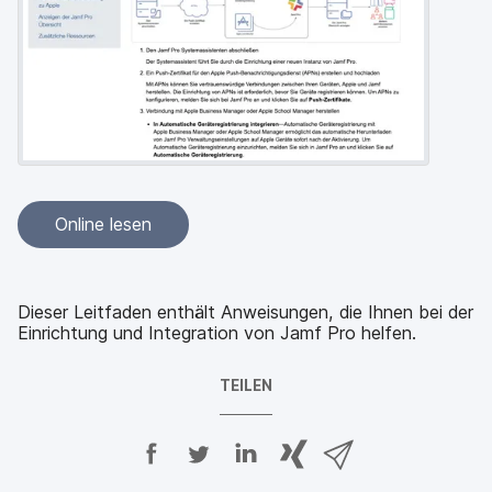
a
n
u
p
t
i
n
h
a
l
t
e
Online lesen
n
Dieser Leitfaden enthält Anweisungen, die Ihnen bei der
Einrichtung und Integration von Jamf Pro helfen.
TEILEN
A
A
A
{
V
u
u
u
p
i
f
f
f
h
a