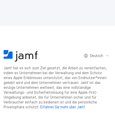
F
T
L
r
E
a
w
i
a
-
c
i
n
s
M
e
t
k
e
a
b
t
e
:
i
o
e
d
s
l
o
r
I
h
t
k
t
n
a
e
t
e
t
r
i
e
i
e
e
l
i
l
i
_
e
Deutsch
l
e
l
o
n
e
n
e
n
n
n
_
Jamf hat es sich zum Ziel gesetzt, die Arbeit zu vereinfachen,
x
indem es Unternehmen bei der Verwaltung und dem Schutz
i
eines Apple Erlebnisses unterstützt, das von Endnutzer*innen
n
geliebt wird und dem Unternehmen vertrauen. Jamf ist das
g
einzige Unternehmen weltweit, das eine vollständige
}
Verwaltungs- und Sicherheitslösung für eine Apple-first-
Umgebung anbietet, die für Unternehmen sicher und für
Verbraucher einfach zu bedienen ist und die persönliche
Privatsphäre schützt.
Erfahren Sie mehr über Jamf
.