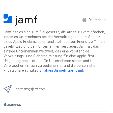
k
t
n
a
e
t
e
t
r
i
e
i
e
e
l
i
l
i
_
e
Deutsch
l
e
l
o
n
e
n
e
n
n
n
_
Jamf hat es sich zum Ziel gesetzt, die Arbeit zu vereinfachen,
x
indem es Unternehmen bei der Verwaltung und dem Schutz
i
eines Apple Erlebnisses unterstützt, das von Endnutzer*innen
n
geliebt wird und dem Unternehmen vertrauen. Jamf ist das
g
einzige Unternehmen weltweit, das eine vollständige
}
Verwaltungs- und Sicherheitslösung für eine Apple-first-
Umgebung anbietet, die für Unternehmen sicher und für
Verbraucher einfach zu bedienen ist und die persönliche
Privatsphäre schützt.
Erfahren Sie mehr über Jamf
.
germany@jamf.com
Business