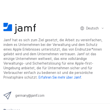
o
e
d
s
l
o
r
I
h
t
k
t
n
a
e
t
e
t
r
i
e
i
e
e
l
i
l
i
_
e
Deutsch
l
e
l
o
n
e
n
e
n
n
n
_
Jamf hat es sich zum Ziel gesetzt, die Arbeit zu vereinfachen,
x
indem es Unternehmen bei der Verwaltung und dem Schutz
i
eines Apple Erlebnisses unterstützt, das von Endnutzer*innen
n
geliebt wird und dem Unternehmen vertrauen. Jamf ist das
g
einzige Unternehmen weltweit, das eine vollständige
}
Verwaltungs- und Sicherheitslösung für eine Apple-first-
Umgebung anbietet, die für Unternehmen sicher und für
Verbraucher einfach zu bedienen ist und die persönliche
Privatsphäre schützt.
Erfahren Sie mehr über Jamf
.
germany@jamf.com