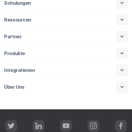
Schulungen
Ressourcen
Partner
Produkte
Integrationen
Über Uns
T
L
Y
I
F
w
i
o
n
a