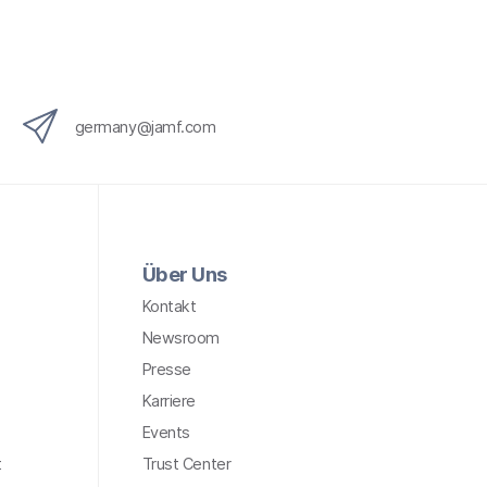
x
i
n
g
}
germany@jamf.com
Über Uns
Kontakt
Newsroom
Presse
Karriere
Events
t
Trust Center