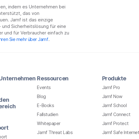
chen, indem es Unternehmen bei
terstützt, das von
en. Jamf ist das einzige
 und Sicherheitslösung für eine
r und für Verbraucher einfach zu
hren Sie mehr über Jamf
.
r Unternehmen
Ressourcen
Produkte
Events
Jamf Pro
Blog
Jamf Now
 den
E-Books
Jamf School
ereich
Fallstudien
Jamf Connect
Whitepaper
Jamf Protect
ort
Jamf Threat Labs
Jamf Safe Interne
port