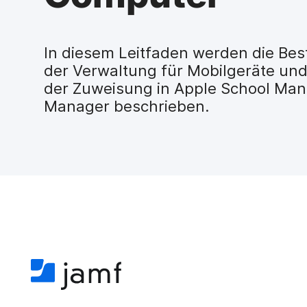
H
a
u
p
In diesem Leitfaden werden die Be
t
der Verwaltung für Mobilgeräte un
i
der Zuweisung in Apple School Man
n
h
Manager beschrieben.
a
l
t
e
n