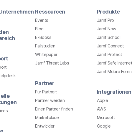
r Unternehmen
Ressourcen
Produkte
Events
Jamf Pro
Blog
Jamf Now
 den
E-Books
Jamf School
ereich
Fallstudien
Jamf Connect
Whitepaper
Jamf Protect
ort
Jamf Threat Labs
Jamf Safe Interne
port
Jamf Mobile Foren
Helpdesk
Partner
Integrationen
Für Partner:
elle
Partner werden
Apple
stungen
Einen Partner finden
AWS
ices
Marketplace
Microsoft
Entwickler
Google
en