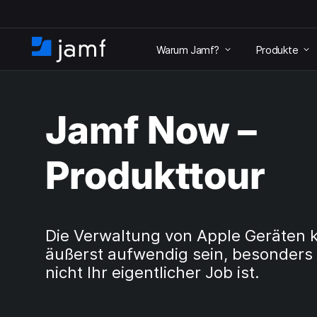
Ü
b
Warum Jamf?
Produkte
e
S
r
t
s
a
p
r
r
Jamf Now –
t
i
s
n
e
g
Produkttour
i
e
t
n
e
u
n
d
Die Verwaltung von Apple Geräten 
z
äußerst aufwendig sein, besonders
u
nicht Ihr eigentlicher Job ist.
d
e
n