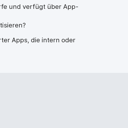
i
rfe und verfügt über App-
n
g
tisieren?
}
er Apps, die intern oder