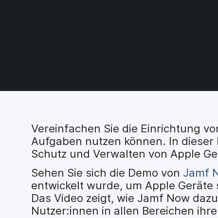
H
a
u
p
t
i
n
h
a
l
t
e
n
Vereinfachen Sie die Einrichtung vo
Aufgaben nutzen können. In dieser 
Schutz und Verwalten von Apple Ge
Sehen Sie sich die Demo von
Jamf 
entwickelt wurde, um Apple Geräte 
Das Video zeigt, wie Jamf Now dazu
Nutzer:innen in allen Bereichen ihr