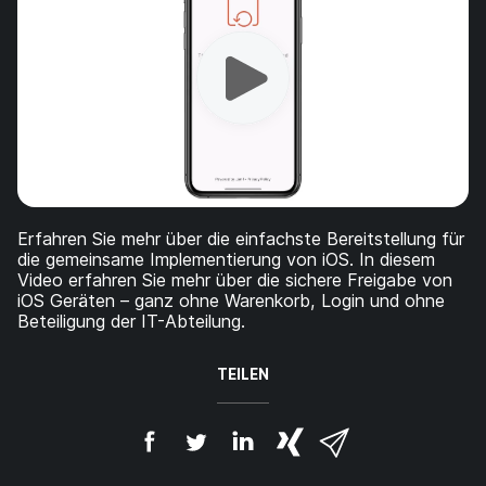
a
n
u
p
t
i
n
h
a
l
t
e
Erfahren Sie mehr über die einfachste Bereitstellung für
n
die gemeinsame Implementierung von iOS. In diesem
Video erfahren Sie mehr über die sichere Freigabe von
iOS Geräten – ganz ohne Warenkorb, Login und ohne
Beteiligung der IT-Abteilung.
TEILEN
A
A
A
{
V
u
u
u
p
i
f
f
f
h
a