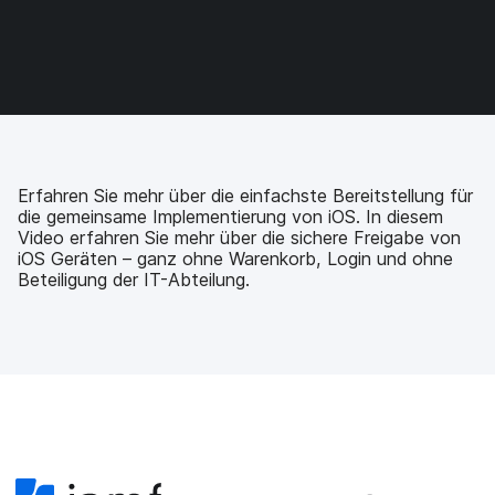
F
T
L
r
E
a
w
i
a
-
c
i
n
s
M
e
t
k
e
a
b
t
e
:
i
o
e
d
s
l
o
r
I
h
t
k
t
n
a
e
t
e
t
r
i
e
i
e
e
l
Erfahren Sie mehr über die einfachste Bereitstellung für
i
l
i
_
e
die gemeinsame Implementierung von iOS. In diesem
l
e
l
o
n
Video erfahren Sie mehr über die sichere Freigabe von
e
n
e
n
iOS Geräten – ganz ohne Warenkorb, Login und ohne
n
n
_
Beteiligung der IT-Abteilung.
x
i
n
g
}