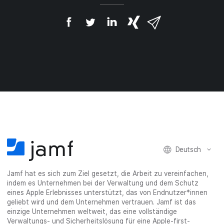
A
A
A
{
V
u
u
u
p
i
f
f
f
h
a
F
T
L
r
E
a
w
i
a
-
c
i
n
s
M
e
t
k
e
a
b
t
e
:
i
o
e
d
s
l
o
r
I
h
t
k
t
n
a
e
t
e
t
r
i
e
i
e
e
l
i
l
i
_
e
l
e
l
o
n
Deutsch
e
n
e
n
n
n
_
Jamf hat es sich zum Ziel gesetzt, die Arbeit zu vereinfachen,
x
indem es Unternehmen bei der Verwaltung und dem Schutz
i
eines Apple Erlebnisses unterstützt, das von Endnutzer*innen
n
geliebt wird und dem Unternehmen vertrauen. Jamf ist das
g
einzige Unternehmen weltweit, das eine vollständige
}
Verwaltungs- und Sicherheitslösung für eine Apple-first-