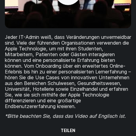
a
n
u
p
t
i
n
Jeder IT-Admin weiß, dass Veränderungen unvermeidbar
h
sind. Viele der führenden Organisationen verwenden die
a
Apple Technologie, um mit ihren Studenten,
l
Mitarbeitern, Patienten oder Gästen interagieren
t
können und eine personalisierte Erfahrung bieten
e
können. Vom Onboarding über ein erweitertes Online-
n
Erlebnis bis hin zu einer personalisierten Lernerfahrung –
hören Sie die Use Cases von innovativen Unternehmen
aus den Bereichen Schulwesen, Gesundheitswesen,
Universität, Hotellerie sowie Einzelhandel und erfahren
Sie, wie sie sich mithilfe der Apple Technologie
differenzieren und eine großartige
Endbenutzererfahrung kreieren.
*Bitte beachten Sie, dass das Video auf Englisch ist.
TEILEN