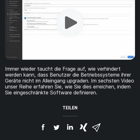
a
n
u
p
t
i
n
h
a
l
t
e
Immer wieder taucht die Frage auf, wie verhindert
n
werden kann, dass Benutzer die Betriebssysteme ihrer
Geräte nicht im Alleingang upgraden. Im sechsten Video
unser Reihe erfahren Sie, wie Sie dies erreichen, indem
Sie eingeschränkte Software definieren.
TEILEN
A
A
A
{
V
u
u
u
p
i
f
f
f
h
a