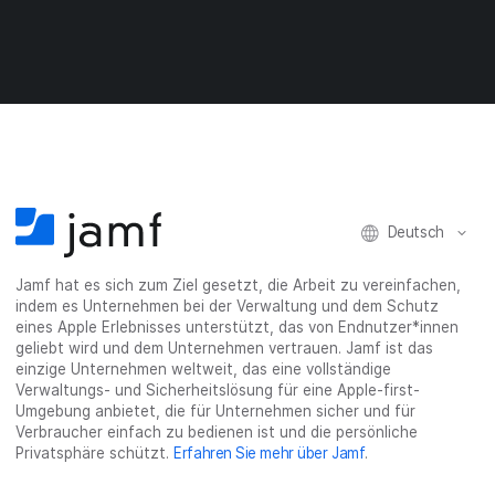
F
T
L
r
E
a
w
i
a
-
c
i
n
s
M
e
t
k
e
a
b
t
e
:
i
o
e
d
s
l
o
r
I
h
t
k
t
n
a
e
t
e
t
r
i
e
i
e
e
l
i
l
i
_
e
Deutsch
l
e
l
o
n
e
n
e
n
n
n
_
Jamf hat es sich zum Ziel gesetzt, die Arbeit zu vereinfachen,
x
indem es Unternehmen bei der Verwaltung und dem Schutz
i
eines Apple Erlebnisses unterstützt, das von Endnutzer*innen
n
geliebt wird und dem Unternehmen vertrauen. Jamf ist das
g
einzige Unternehmen weltweit, das eine vollständige
}
Verwaltungs- und Sicherheitslösung für eine Apple-first-
Umgebung anbietet, die für Unternehmen sicher und für
Verbraucher einfach zu bedienen ist und die persönliche
Privatsphäre schützt.
Erfahren Sie mehr über Jamf
.